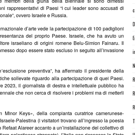
ue membri della giuria della Biennale si sono dimessi
ni rappresentativi di Paesi “i cui leader sono accusati di
c
ionale”, ovvero Israele e Russia.
D
ternazionale d’arte vede la partecipazione di 100 padiglioni
appresentanza del proprio Paese.
Israele, che ha avuto un
E
ltore israeliano di origini romene Belu-Simion Fainaru.
Il
ammesso dopo essere stato escluso in seguito all’invasione
i
N
n
esclusione preventiva”, ha affermato il presidente della
’
tiche sollevate riguardo alla partecipazione di quei Paesi.
R
 2023, il giornalista di destra e intellettuale pubblico ha
nnale che non cerca di risolvere i problemi ma di metterli
R
R
In Minor Keys
», della compianta curatrice camerunese-
raele-Palestina (i visitatori trovano all’ingresso la poesia
T
Refaat Alareer accanto a un’installazione del collettivo di
era palestinese strappata), l’Italia non riconosce lo Stato