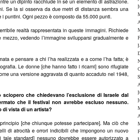
ntre un dipinto racchiude in s
é
un elemento di astrazione.
ni. Se la si osserva da due metri di distanza sembra una
re i puntini. Ogni pezzo è composto da 55.000 punti.
A
terribile realtà rappresentata in queste immagini. Richiede
e mezzo, vedendo l’immagine svilupparsi gradualmente e
ata e pensare a chi l’ha realizzata e a come l’ha fatta; è
grafia. Le donne [che hanno fatto i ricami] sono rifugiate
ome una versione aggravata di quanto accaduto nel 1948,
J
 sciopero che chiedevano l’esclusione di Israele dal
ffermato che il festival non avrebbe escluso nessuno.
di vista di un artista?
A
 principio [che chiunque potesse partecipare]. Ma ciò che
ivelli di atrocità e orrori indicibili che impongono un nuovo
i tale standard] nessuno dovrebbe essere autorizzato a