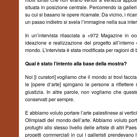
situata in posizione centrale. Percorrendo la galler
su cui si basano le opere ricamate. Da vicino, i rica
un passo indietro si svela l’immagine nella sua inte
In un’intervista rilasciata a +972 Magazine in o
ideazione e realizzazione del progetto all’interno 
mondo. L’intervista è stata modificata per ragioni di 
Qual
è stato l’intento alla base della mostra?
Noi [i curatori] vogliamo che il mondo si trovi fac
le [opere d
arte] spingano le persone a riflettere 
’
giustizia. In altre parole, non vogliamo che que
conservati per sempre.
E abbiamo voluto portare l’arte palestinese ai vertic
Olimpiadi del mondo dell’arte. Abbiamo voluto port
profughi allo stesso livello delle artiste di altri Pa
progetti commerciali in cui i galleristi prendevan