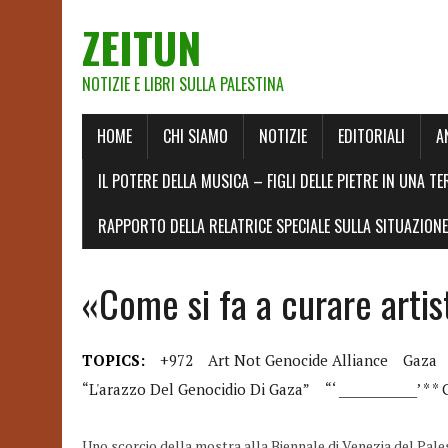
ZEITUN
NOTIZIE E LIBRI SULLA PALESTINA
HOME
CHI SIAMO
NOTIZIE
EDITORIALI
A
IL POTERE DELLA MUSICA – FIGLI DELLE PIETRE IN UNA TE
RAPPORTO DELLA RELATRICE SPECIALE SULLA SITUAZIONE 
«Come si fa a curare arti
TOPICS:
+972
Art Not Genocide Alliance
Gaza
“l'arazzo Del Genocidio Di Gaza”
“‘ _____________’ *
Uno scorcio della mostra alla Biennale di Venezia del Pal