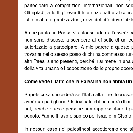
partecipare a competizioni internazionali, non sol
Olimpiadi, a tutti gli eventi internazionali e ai co
tutte le altre organizzazioni, deve definire dove ini
A che punto un Paese si autoesclude dall’essere tr
non sono disposte a scendere al di sotto di un ce
autorizzato a partecipare. A mio parere a questo
trovarmi nello stesso posto di chi ha commesso tutte 
altri Paesi siano presenti, perch
é
li si mette in una 
della vita umana e l’esposizione delle proprie opere
Come vede il fatto che la Palestina non abbia un 
Sapete cosa succederà se l’Italia alla fine riconosc
avere un padiglione? Indovinate chi cercherà di con
noi, perch
é
queste persone non rappresentano i pa
popolo. Fanno il lavoro sporco per Israele in Cisgio
In nessun caso noi palestinesi accetteremo che si