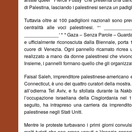
“
di Palestina, lasciando i palestinesi senza un padigl
Tuttavia oltre ai 100 padiglioni nazionali sono prev
centralità alle voci palestinesi.
__________
“‘
_____________
* * Gaza – Senza Parole – Guarda
’
e ufficialmente riconosciuta dalla Biennale, porta 
cuore di Venezia. Ogni pannello ricamato ricrea 
realizzato a mano da donne palestinesi che vivono
Insieme, i pannelli formano quello che gli organizz
Faisal Saleh, imprenditore palestinese-americano
Connecticut, è uno dei quattro curatori della mostra.
all’odierna Tel Aviv, e fu sfollata durante la Na
l’occupazione israeliana della Cisgiordania nel 19
seguito, ha intrapreso una carriera da imprendi
palestinese negli Stati Uniti.
Mentre le proteste turbavano i primi giorni convulsi
molti turisti che non erano venuti a Venezia apposit