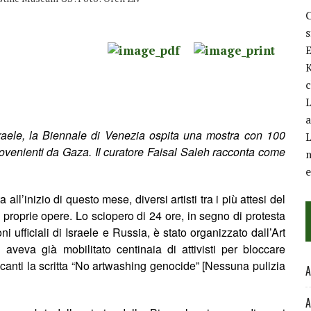
C
E
K
c
L
a
sraele, la Biennale di Venezia ospita una mostra con 100
L
 provenienti da Gaza. Il curatore Faisal Saleh racconta come
m
all’inizio di questo mese, diversi artisti tra i più attesi del
le proprie opere. Lo sciopero di 24 ore, in segno di protesta
ni ufficiali di Israele e Russia, è stato organizzato dall’Art
aveva già mobilitato centinaia di attivisti per bloccare
recanti la scritta “No artwashing genocide” [Nessuna pulizia
A
A