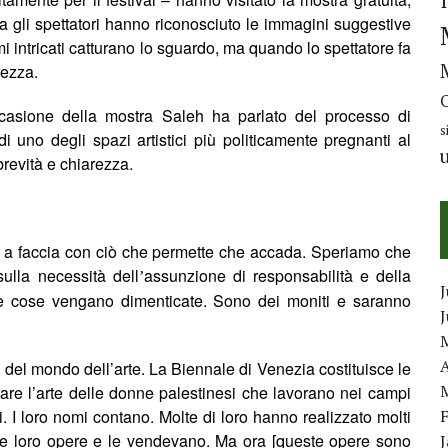
ia gli spettatori hanno riconosciuto le immagini suggestive
mi intricati catturano lo sguardo, ma quando lo spettatore fa
rezza.
ccasione della mostra Saleh ha parlato del processo di
s
di uno degli spazi artistici più politicamente pregnanti al
brevità e chiarezza.
cia a faccia con ciò che permette che accada. Speriamo che
sulla necessità dell
assunzione di responsabilità e della
’
J
ste cose vengano dimenticate. Sono dei moniti e saranno
A
i del mondo dell’arte. La Biennale di Venezia costituisce le
are l’arte delle donne palestinesi che lavorano nei campi
esi. I loro nomi contano. Molte di loro hanno realizzato molti
o le loro opere e le vendevano. Ma ora [queste opere sono