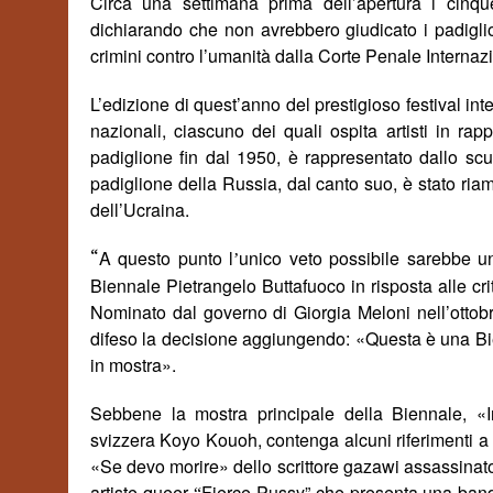
Circa una settimana prima dell’apertura i cinq
dichiarando che non avrebbero giudicato i padiglio
crimini contro l’umanità dalla Corte Penale Internaz
L’edizione di quest’anno del prestigioso festival in
nazionali, ciascuno dei quali ospita artisti in r
padiglione fin dal 1950
, è
rappresentato dallo scu
padiglione della Russia, dal canto suo, è stato ri
dell’Ucraina.
“
A questo punto l
unico veto possibile sarebbe u
’
Biennale Pietrangelo Buttafuoco in risposta alle cri
Nominato dal governo di Giorgia Meloni nell’ottobre
difeso la decisione aggiungendo:
«
Questa è una Bie
in mostra».
Sebbene la mostra principale della Biennale,
«
svizzera Koyo Kouoh, contenga alcuni riferimenti a Is
«
Se devo morire» dello scrittore gazawi assassinato 
artiste queer
Fierce Pussy
” che presenta una bandi