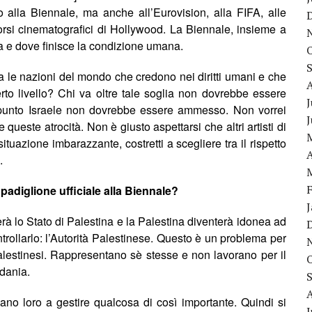
o alla Biennale, ma anche all’Eurovision, alla FIFA, alle
ncorsi cinematografici di Hollywood. La Biennale, insieme a
zia e dove finisce la condizione umana.
a le nazioni del mondo che credono nei diritti umani e che
rto livello? Chi va oltre tale soglia non dovrebbe essere
J
 punto Israele non dovrebbe essere ammesso. Non vorrei
queste atrocità. Non è giusto aspettarsi che altri artisti di
situazione imbarazzante, costretti a scegliere tra il rispetto
A
.
padiglione ufficiale alla Biennale?
erà lo Stato di Palestina e la Palestina diventerà idonea ad
trollarlo: l’Autorità Palestinese. Questo è un problema per
lestinesi. Rappresentano sè stesse e non lavorano per il
rdania.
ano loro a gestire qualcosa di così importante. Quindi si
J