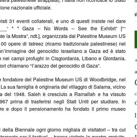
U
ione nazionale ufficiale.
v
isti 31 eventi collaterali, e uno di questi insiste nel dare
___
* * Gaza –
No Words
–
See the Exhibit
” [
’
“‘
te la Mostra”, ndt.], organizzata dal Palestine Museum US
100 opere di tatreez (ricamo tradizionale palestinese) nel
un’immagine del genocidio israeliano a Gaza ed è stato
 nei campi profughi in Cisgiordania, Libano e Giordania.
atori chiamano
l’arazzo del genocidio di Gaza”.
“
 e fondatore del Palestine Museum US di Woodbridge, nel
 La sua famiglia è originaria del villaggio di Salama, vicino
kba del 1948. Saleh è cresciuto a Ramallah e ha vissuto
C
67 prima di trasferirsi negli Stati Uniti per studiare. In
tore e dopo il pensionamento ha fondato il primo museo
 della Biennale ogni giorno migliaia di visitatori – tra cui
amente per il festival – hanno visitato la mostra gratuita,