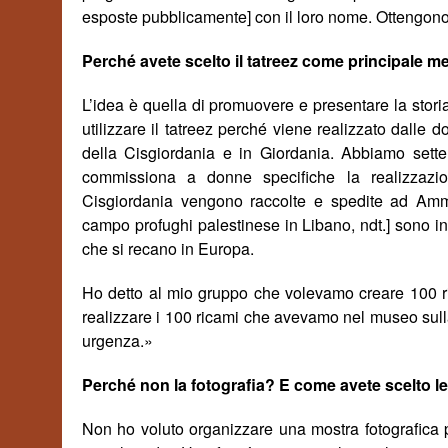
esposte pubblicamente] con il loro nome. Ottengono 
Perch
é
avete scelto il tatreez come principale 
L’idea è quella di promuovere e presentare la stori
utilizzare il tatreez perch
é
viene realizzato dalle d
della Cisgiordania e in Giordania. Abbiamo sette 
commissiona a donne specifiche la realizzazio
Cisgiordania vengono raccolte e spedite ad Amma
campo profughi palestinese in Libano, ndt.] sono inv
che si recano in Europa.
Ho detto al mio gruppo che volevamo creare 100 ri
realizzare i 100 ricami che avevamo nel museo sull
urgenza.»
Perch
é
non la fotografia? E come avete scelto le
Non ho voluto organizzare una mostra fotografica 