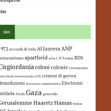
ncategorized
ideo
TAGS
ANP
Al Jazeera
+972
accordi di Oslo
apartheid
BDS
antisemitismo
area C
B'Tselem
Cisgiordania
coloni
colonie
coronavirus
crimini di guerra
orte Penale Internazionale (CPI)
demolizioni
Electronic
detenzione amministrativa
Gaza
Intifada
Fatah
genocidio
Hamas
Haaretz
Gerusalemme
Hebron