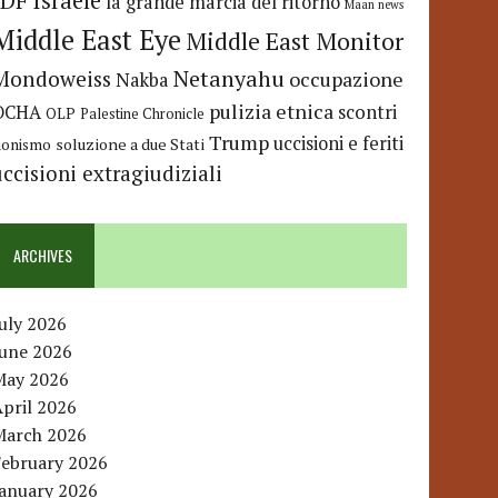
IDF
Israele
la grande marcia del ritorno
Maan news
Middle East Eye
Middle East Monitor
Netanyahu
Mondoweiss
occupazione
Nakba
pulizia etnica
OCHA
scontri
OLP
Palestine Chronicle
Trump
uccisioni e feriti
soluzione a due Stati
ionismo
uccisioni extragiudiziali
ARCHIVES
uly 2026
June 2026
May 2026
pril 2026
March 2026
February 2026
January 2026