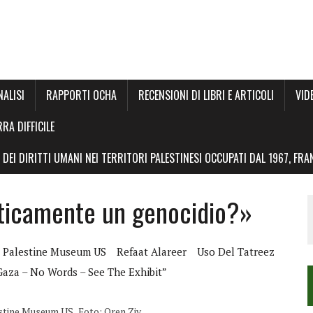
NALISI
RAPPORTI OCHA
RECENSIONI DI LIBRI E ARTICOLI
VID
RRA DIFFICILE
DEI DIRITTI UMANI NEI TERRITORI PALESTINESI OCCUPATI DAL 1967, FR
sticamente un genocidio?»
Palestine Museum US
Refaat Alareer
Uso Del Tatreez
 * Gaza – No Words – See The Exhibit”
estine Museum US . Foto: Oren Ziv