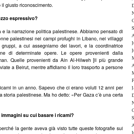
il giusto riconoscimento.
mezzo espressivo
?
a e la narrazione politica palestinese. Abbiamo pensato di
onne palestinesi nei campi profughi in Libano, nei villaggi
J
gruppi, a cui assegniamo dei lavori, e la coordinatrice
ne di determinate opere. Le opere provenienti dalla
n. Quelle provenienti da Ain Al-Hilweh [il più grande
A
iate a Beirut, mentre affidiamo il loro trasporto a persone
cami in un anno. Sapevo che ci erano voluti 12 anni per
a storia palestinese. Ma ho detto:
«
Per Gaza c’è una certa
 immagini su cui basare i ricami?
perch
é
la gente aveva già visto tutte queste fotografie sui
J