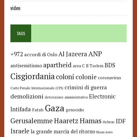
video
TAGS
ANP
Al Jazeera
+972
accordi di Oslo
apartheid
BDS
antisemitismo
area C
B'Tselem
Cisgiordania
coloni
colonie
coronavirus
crimini di guerra
Corte Penale Internazionale (CPI)
demolizioni
Electronic
detenzione amministrativa
Gaza
Intifada
Fatah
genocidio
Hamas
Haaretz
Gerusalemme
IDF
Hebron
Israele
la grande marcia del ritorno
Maan news