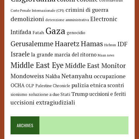
crimini di guerra
Corte Penale Internazionale (CPI)
demolizioni
Electronic
detenzione amministrativa
Gaza
Intifada
Fatah
genocidio
Hamas
Haaretz
Gerusalemme
IDF
Hebron
Israele
la grande marcia del ritorno
Maan news
Middle East Eye
Middle East Monitor
Netanyahu
Mondoweiss
occupazione
Nakba
pulizia etnica
OCHA
scontri
OLP
Palestine Chronicle
Trump
uccisioni e feriti
soluzione a due Stati
sionismo
uccisioni extragiudiziali
ARCHIVES