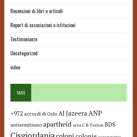
Recensioni di libri e articoli
Report di associazioni o istituzioni
Testimonianze
Uncategorized
video
TAGS
ANP
Al Jazeera
+972
accordi di Oslo
apartheid
BDS
antisemitismo
area C
B'Tselem
Cisgiordania
coloni
colonie
coronavirus