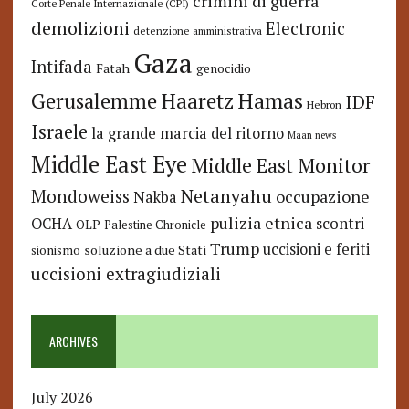
crimini di guerra
Corte Penale Internazionale (CPI)
demolizioni
Electronic
detenzione amministrativa
Gaza
Intifada
Fatah
genocidio
Hamas
Haaretz
Gerusalemme
IDF
Hebron
Israele
la grande marcia del ritorno
Maan news
Middle East Eye
Middle East Monitor
Netanyahu
Mondoweiss
occupazione
Nakba
pulizia etnica
OCHA
scontri
OLP
Palestine Chronicle
Trump
uccisioni e feriti
soluzione a due Stati
sionismo
uccisioni extragiudiziali
ARCHIVES
July 2026