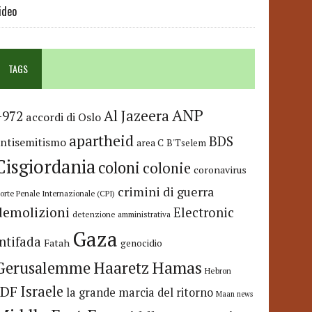
ideo
TAGS
ANP
Al Jazeera
+972
accordi di Oslo
apartheid
BDS
antisemitismo
area C
B'Tselem
Cisgiordania
coloni
colonie
coronavirus
crimini di guerra
orte Penale Internazionale (CPI)
demolizioni
Electronic
detenzione amministrativa
Gaza
Intifada
Fatah
genocidio
Hamas
Haaretz
Gerusalemme
Hebron
IDF
Israele
la grande marcia del ritorno
Maan news