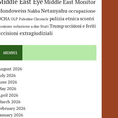
Middle East Eye
Middle East Monitor
Netanyahu
Mondoweiss
occupazione
Nakba
pulizia etnica
OCHA
scontri
OLP
Palestine Chronicle
Trump
uccisioni e feriti
soluzione a due Stati
ionismo
uccisioni extragiudiziali
ARCHIVES
August 2026
uly 2026
June 2026
May 2026
pril 2026
March 2026
February 2026
January 2026