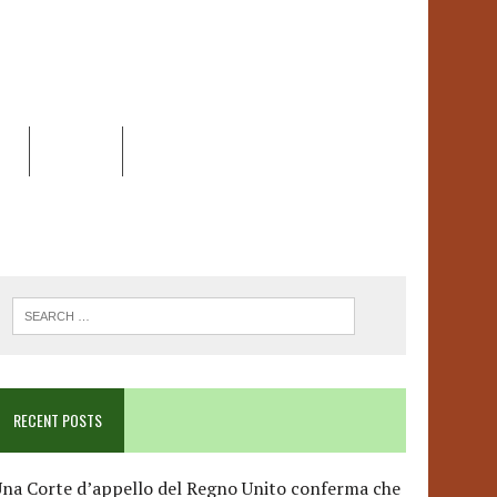
EO
DOSSIER
LINK
ANCESCA ALBANESE*
RECENT POSTS
na Corte d’appello del Regno Unito conferma che