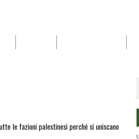
NALISI
RAPPORTI OCHA
RECENSIONI DI LIBRI E ARTICOLI
VID
RRA DIFFICILE
DEI DIRITTI UMANI NEI TERRITORI PALESTINESI OCCUPATI DAL 1967, FR
tutte le fazioni palestinesi perché si uniscano
U