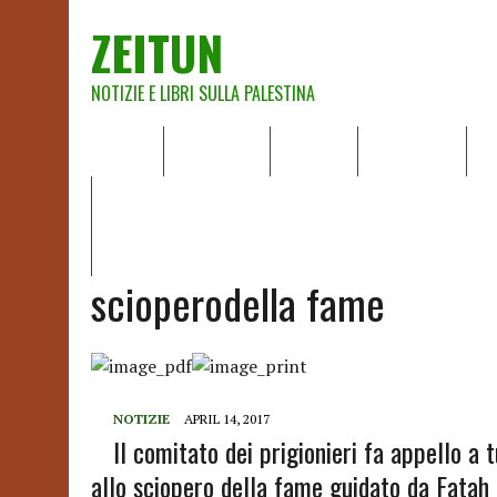
ZEITUN
NOTIZIE E LIBRI SULLA PALESTINA
HOME
CHI SIAMO
NOTIZIE
EDITORIALI
A
IL POTERE DELLA MUSICA – FIGLI DELLE PIETRE IN UNA TE
RAPPORTO DELLA RELATRICE SPECIALE SULLA SITUAZIONE 
scioperodella fame
NOTIZIE
APRIL 14, 2017
Il comitato dei prigionieri fa appello a 
allo sciopero della fame guidato da Fatah