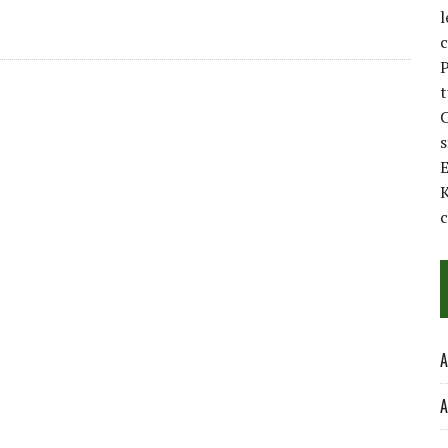
l
c
P
t
C
E
K
c
A
A