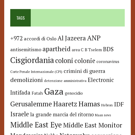
TAGS
ANP
Al Jazeera
+972
accordi di Oslo
apartheid
BDS
antisemitismo
area C
B'Tselem
Cisgiordania
coloni
colonie
coronavirus
crimini di guerra
Corte Penale Internazionale (CPI)
demolizioni
Electronic
detenzione amministrativa
Gaza
Intifada
Fatah
genocidio
Hamas
Haaretz
Gerusalemme
IDF
Hebron
Israele
la grande marcia del ritorno
Maan news
Middle East Eye
Middle East Monitor