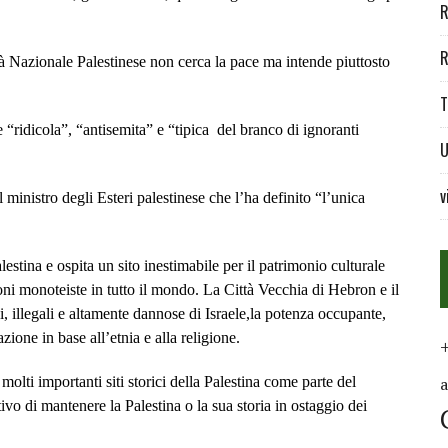
R
R
à Nazionale Palestinese non cerca la pace ma intende piuttosto
T
“ridicola”, “antisemita” e “tipica del branco di ignoranti
U
v
inistro degli Esteri palestinese che l’ha definito “l’unica
lestina e ospita un sito inestimabile per il patrimonio culturale
ioni monoteiste in tutto il mondo. La Città Vecchia di Hebron e il
i, illegali e altamente dannose di Israele,la potenza occupante,
ione in base all’etnia e alla religione.
molti importanti siti storici della Palestina come parte del
tivo di mantenere la Palestina o la sua storia in ostaggio dei