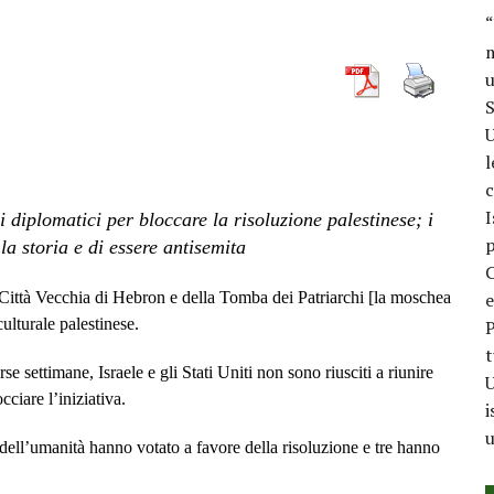
“
m
u
S
U
l
c
I
i diplomatici per bloccare la risoluzione palestinese; i
p
a storia e di essere antisemita
C
ittà Vecchia di Hebron e della Tomba dei Patriarchi [la moschea
e
culturale palestinese.
P
t
se settimane, Israele e gli Stati Uniti non sono riusciti a riunire
U
ciare l’iniziativa.
i
u
 dell’umanità hanno votato a favore della risoluzione e tre hanno