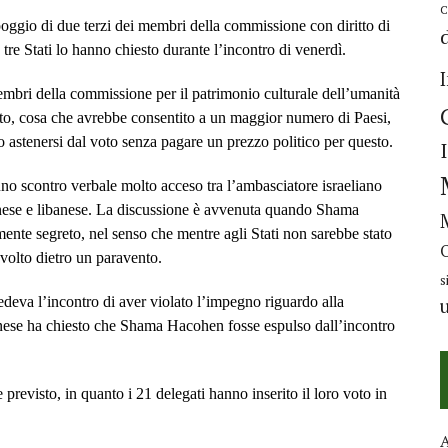
C
oggio di due terzi dei membri della commissione con diritto di
tre Stati lo hanno chiesto durante l’incontro di venerdì.
 membri della commissione per il patrimonio culturale dell’umanità
to, cosa che avrebbe consentito a un maggior numero di Paesi,
o astenersi dal voto senza pagare un prezzo politico per questo.
uno scontro verbale molto acceso tra l’ambasciatore israeliano
se e libanese. La discussione è avvenuta quando Shama
ente segreto, nel senso che mentre agli Stati non sarebbe stato
 svolto dietro un paravento.
s
eva l’incontro di aver violato l’impegno riguardo alla
anese ha chiesto che Shama Hacohen fosse espulso dall’incontro
previsto, in quanto i 21 delegati hanno inserito il loro voto in