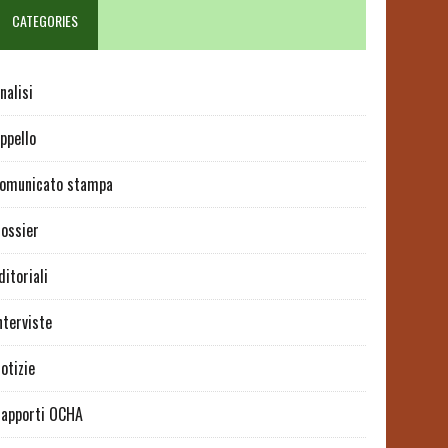
CATEGORIES
nalisi
ppello
omunicato stampa
ossier
ditoriali
nterviste
otizie
apporti OCHA