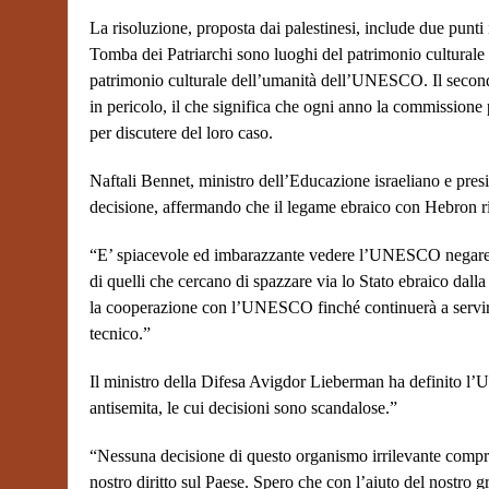
La risoluzione, proposta dai palestinesi, include due punti
Tomba dei Patriarchi sono luoghi del patrimonio culturale p
patrimonio culturale dell’umanità dell’UNESCO. Il secondo
in pericolo, il che significa che ogni anno la commissione
per discutere del loro caso.
Naftali Bennet, ministro dell’Educazione israeliano e pr
decisione, affermando che il legame ebraico con Hebron ris
“E’ spiacevole ed imbarazzante vedere l’UNESCO negare ogni
di quelli che cercano di spazzare via lo Stato ebraico dal
la cooperazione con l’UNESCO finché continuerà a servire
tecnico.”
Il ministro della Difesa Avigdor Lieberman ha definito l
antisemita, le cui decisioni sono scandalose.”
“Nessuna decisione di questo organismo irrilevante comprome
nostro diritto sul Paese. Spero che con l’aiuto del nostro 