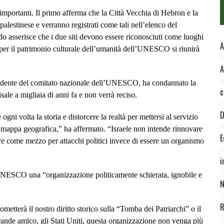
 importanti. Il primo afferma che la Città Vecchia di Hebron e la
alestinese e verranno registrati come tali nell’elenco del
 asserisce che i due siti devono essere riconosciuti come luoghi
A
 per il patrimonio culturale dell’umanità dell’UNESCO si riunirà
A
esidente del comitato nazionale dell’UNESCO, ha condannato la
c
ale a migliaia di anni fa e non verrà reciso.
D
 volta la storia e distorcere la realtà per mettersi al servizio
la mappa geografica,” ha affermato. “Israele non intende rinnovare
E
 come mezzo per attacchi politici invece di essere un organismo
i
’UNESCO una “organizzazione politicamente schierata, ignobile e
N
R
tterà il nostro diritto storico sulla “Tomba dei Patriarchi” o il
grande amico, gli Stati Uniti, questa organizzazione non venga più