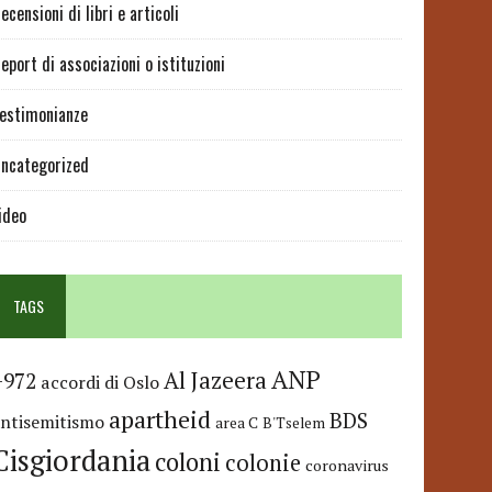
ecensioni di libri e articoli
eport di associazioni o istituzioni
estimonianze
ncategorized
ideo
TAGS
ANP
Al Jazeera
+972
accordi di Oslo
apartheid
BDS
antisemitismo
area C
B'Tselem
Cisgiordania
coloni
colonie
coronavirus