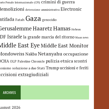
crimini di guerra
orte Penale Internazionale (CPI)
demolizioni
Electronic
detenzione amministrativa
Gaza
Intifada
Fatah
genocidio
Hamas
Haaretz
Gerusalemme
Hebron
IDF
Israele
la grande marcia del ritorno
Maan news
Middle East Eye
Middle East Monitor
Netanyahu
Mondoweiss
occupazione
Nakba
pulizia etnica
OCHA
scontri
OLP
Palestine Chronicle
Trump
uccisioni e feriti
soluzione a due Stati
ionismo
uccisioni extragiudiziali
ARCHIVES
August 2026