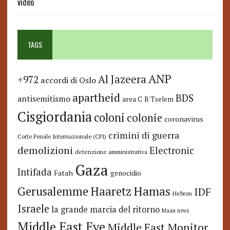
video
TAGS
ANP
Al Jazeera
+972
accordi di Oslo
apartheid
BDS
antisemitismo
area C
B'Tselem
Cisgiordania
coloni
colonie
coronavirus
crimini di guerra
Corte Penale Internazionale (CPI)
demolizioni
Electronic
detenzione amministrativa
Gaza
Intifada
Fatah
genocidio
Hamas
Haaretz
Gerusalemme
IDF
Hebron
Israele
la grande marcia del ritorno
Maan news
Middle East Eye
Middle East Monitor