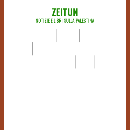
ZEITUN
NOTIZIE E LIBRI SULLA PALESTINA
HOME
CHI SIAMO
NOTIZIE
EDITORIALI
ANALISI
RAPPORTI OCHA
RECENSIONI DI LIBRI E ARTICOLI
VIDEO
DOSSIER
LINK
IL POTERE DELLA MUSICA – FIGLI DELLE PIETRE IN UNA
TERRA DIFFICILE
RAPPORTO DELLA RELATRICE SPECIALE SULLA
SITUAZIONE DEI DIRITTI UMANI NEI TERRITORI
PALESTINESI OCCUPATI DAL 1967, FRANCESCA ALBANESE*