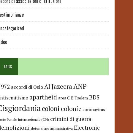
eport di associazioni o istituzioni
estimonianze
ncategorized
ideo
TAGS
ANP
Al Jazeera
+972
accordi di Oslo
apartheid
BDS
antisemitismo
area C
B'Tselem
Cisgiordania
coloni
colonie
coronavirus
crimini di guerra
orte Penale Internazionale (CPI)
demolizioni
Electronic
detenzione amministrativa