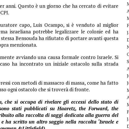
r anni. Questo è un giorno che ha cercato di evitare
A
 CPI.
curatore capo, Luis Ocampo, si è venduto al miglior
ma israeliana potrebbe legalizzare le colonie ed ha
 stessa Bensouda ha rifiutato di portare avanti questa
 sopra menzionata.
almente avviando una causa formale contro Israele. Si
 caso ha incontrato un iniziale ostacolo sulla strada
J
teressi con metodi di massacro di massa, come ha fatto
sso ogni ostacolo che si troverà di fronte.
A
 che si occupa di rivelare gli eccessi dello stato di
 sono stati pubblicati su Haaretz, the Forward, the
ibuito alla raccolta di saggi dedicata alla guerra del
e ha scritto un altro saggio nella raccolta ‘Israele e
(Rowman &Littlefield).