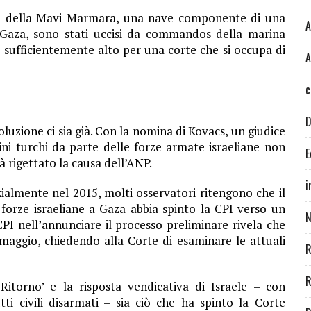
ordo della Mavi Marmara, una nave componente di una
A
i Gaza, sono stati uccisi da commandos della marina
 sufficientemente alto per una corte che si occupa di
A
c
D
luzione ci sia già. Con la nomina di Kovacs, un giudice
dini turchi da parte delle forze armate israeliane non
E
à rigettato la causa dell’ANP.
i
zialmente nel 2015, molti osservatori ritengono che il
forze israeliane a Gaza abbia spinto la CPI verso un
N
PI nell’annunciare il processo preliminare rivela che
maggio, chiedendo alla Corte di esaminare le attuali
R
R
itorno’ e la risposta vendicativa di Israele – con
tti civili disarmati – sia ciò che ha spinto la Corte