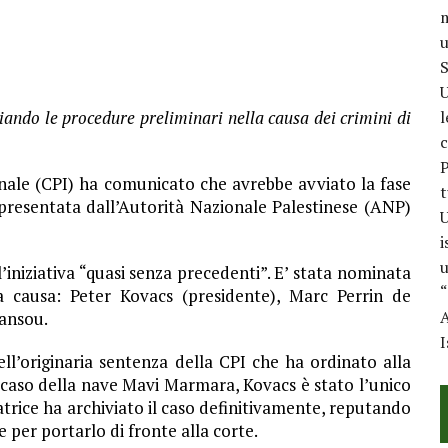
m
u
S
U
iando le procedure preliminari nella causa dei crimini di
l
c
P
nale (CPI) ha comunicato che avrebbe avviato la fase
t
 presentata dall’Autorità Nazionale Palestinese (ANP)
U
i
u
’iniziativa “quasi senza precedenti”. E’ stata nominata
“
lla causa: Peter Kovacs (presidente), Marc Perrin de
A
ansou.
I
ll’originaria sentenza della CPI che ha ordinato alla
 caso della nave Mavi Marmara, Kovacs è stato l’unico
atrice ha archiviato il caso definitivamente, reputando
e per portarlo di fronte alla corte.