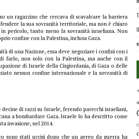
R
T
ciso un ragazzino che cercava di scavalcare la barriera
difendere la sua sovranità territoriale, ma non è chiaro
U
n pericolo, tanto meno la sovranità israeliana. Non
oprio confine con la Palestina, inclusa Gaza.
v
ità di una Nazione, essa deve negoziare i confini con i
 di farlo, non solo con la Palestina, ma anche con il
upazione di Israele della Cisgiordania, di Gaza o delle
iato nessun confine internazionale e la sovranità di
cine di razzi su Israele, ferendo parecchi israeliani,
ricana a bombardare Gaza. Israele lo ha descritto come
sta invasione, nel 2014.
C
co sono stati uccisi dopo che un aereo da guerra ha