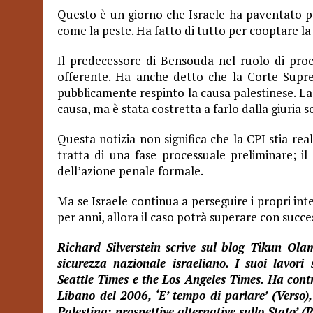
Questo è un giorno che Israele ha paventato pe
come la peste. Ha fatto di tutto per cooptare la
Il predecessore di Bensouda nel ruolo di pro
offerente. Ha anche detto che la Corte Supre
pubblicamente respinto la causa palestinese. La
causa, ma è stata costretta a farlo dalla giuria
Questa notizia non significa che la CPI stia re
tratta di una fase processuale preliminare; il
dell’azione penale formale.
Ma se Israele continua a perseguire i propri in
per anni, allora il caso potrà superare con succe
Richard Silverstein
scrive sul blog Tikun Olam,
sicurezza nazionale israeliano. I suoi lavori
Seattle Times e the Los Angeles Times. Ha contr
Libano del 2006, ‘E’ tempo di parlare’ (Verso), 
Palestina: prospettive alternative sullo Stato’ 