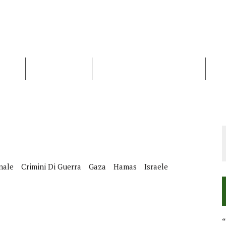
NALISI
RAPPORTI OCHA
RECENSIONI DI LIBRI E ARTICOLI
VID
RRA DIFFICILE
DEI DIRITTI UMANI NEI TERRITORI PALESTINESI OCCUPATI DAL 1967, FR
nale
Crimini Di Guerra
Gaza
Hamas
Israele
“