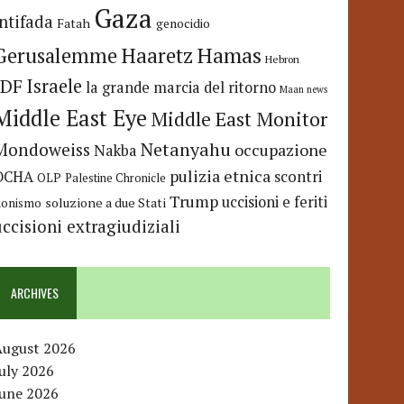
Gaza
Intifada
Fatah
genocidio
Hamas
Haaretz
Gerusalemme
Hebron
IDF
Israele
la grande marcia del ritorno
Maan news
Middle East Eye
Middle East Monitor
Netanyahu
Mondoweiss
occupazione
Nakba
pulizia etnica
OCHA
scontri
OLP
Palestine Chronicle
Trump
uccisioni e feriti
soluzione a due Stati
ionismo
uccisioni extragiudiziali
ARCHIVES
August 2026
uly 2026
June 2026