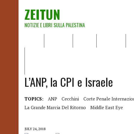
ZEITUN
NOTIZIE E LIBRI SULLA PALESTINA
HOME
CHI SIAMO
NOTIZIE
EDITORIALI
A
IL POTERE DELLA MUSICA – FIGLI DELLE PIETRE IN UNA TE
RAPPORTO DELLA RELATRICE SPECIALE SULLA SITUAZIONE 
L’ANP, la CPI e Israele
TOPICS:
ANP
Cecchini
Corte Penale Internazio
La Grande Marcia Del Ritorno
Middle East Eye
JULY 24, 2018