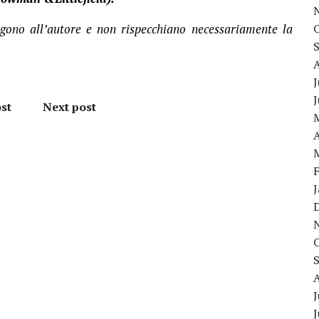
ngono all’autore e non rispecchiano necessariamente la
J
st
Next post
A
J