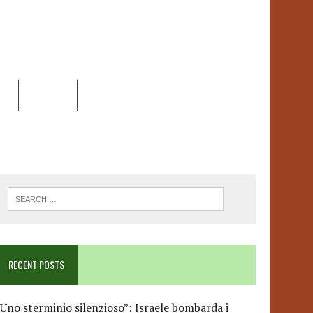
EO
DOSSIER
LINK
ANCESCA ALBANESE*
RECENT POSTS
Uno sterminio silenzioso”: Israele bombarda i