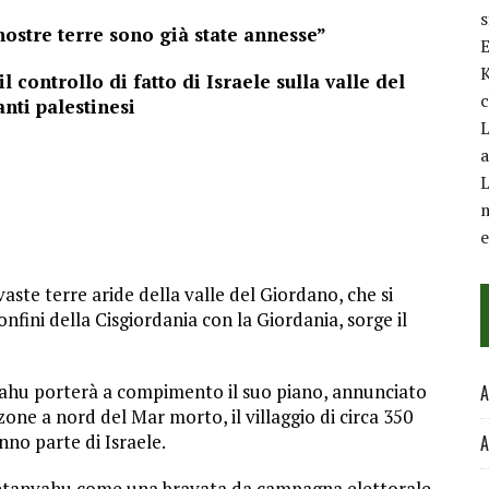
nostre terre sono già state annesse”
E
K
controllo di fatto di Israele sulla valle del
c
nti palestinesi
L
a
L
m
vaste terre aride della valle del Giordano, che si
fini della Cisgiordania con la Giordania, sorge il
yahu porterà a compimento il suo piano, annunciato
A
zone a nord del Mar morto, il villaggio di circa 350
anno parte di Israele.
A
 Netanyahu come una bravata da campagna elettorale