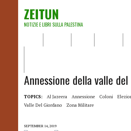
ZEITUN
NOTIZIE E LIBRI SULLA PALESTINA
HOME
CHI SIAMO
NOTIZIE
EDITORIALI
A
IL POTERE DELLA MUSICA – FIGLI DELLE PIETRE IN UNA TE
RAPPORTO DELLA RELATRICE SPECIALE SULLA SITUAZIONE 
Annessione della valle del
TOPICS:
Al Jazeera
Annessione
Coloni
Elezio
Valle Del Giordano
Zona Militare
SEPTEMBER 14, 2019