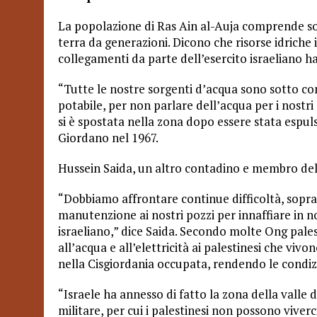
La popolazione di Ras Ain al-Auja comprende so
terra da generazioni. Dicono che risorse idriche 
collegamenti da parte dell’esercito israeliano hann
“Tutte le nostre sorgenti d’acqua sono sotto co
potabile, per non parlare dell’acqua per i nostri
si è spostata nella zona dopo essere stata espuls
Giordano nel 1967.
Hussein Saida, un altro contadino e membro del
“Dobbiamo affrontare continue difficoltà, soprat
manutenzione ai nostri pozzi per innaffiare in nos
israeliano,” dice Saida. Secondo molte Ong palest
all’acqua e all’elettricità ai palestinesi che viv
nella Cisgiordania occupata, rendendo le condizion
“Israele ha annesso di fatto la zona della valle 
militare, per cui i palestinesi non possono viverc