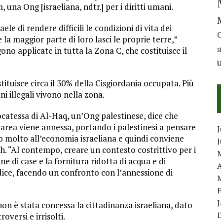
 una Ong [israeliana, ndtr.] per i diritti umani.
le di rendere difficili le condizioni di vita dei
 la maggior parte di loro lasci le proprie terre,”
no applicate in tutta la Zona C, che costituisce il
s
tuisce circa il 30% della Cisgiordania occupata. Più
ani illegali vivono nella zona.
ocatessa di Al-Haq, un’Ong palestinese, dice che
’area viene annessa, portando i palestinesi a pensare
J
o molto all’economia israeliana e quindi conviene
ah. “Al contempo, creare un contesto costrittivo per i
e di case e la fornitura ridotta di acqua e di
A
 dice, facendo un confronto con l’annessione di
on è stata concessa la cittadinanza israeliana, dato
oversi e irrisolti.