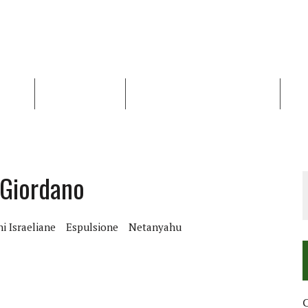
NALISI
RAPPORTI OCHA
RECENSIONI DI LIBRI E ARTICOLI
VID
RRA DIFFICILE
DEI DIRITTI UMANI NEI TERRITORI PALESTINESI OCCUPATI DAL 1967, FR
 Giordano
ni Israeliane
Espulsione
Netanyahu
C