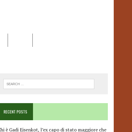
EO
DOSSIER
LINK
ANCESCA ALBANESE*
RECENT POSTS
hi è Gadi Eisenkot, l’ex capo di stato maggiore che