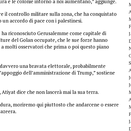
dura e le colonie intorno a noi aumentano,” aggiunge.
A
e il controllo militare sulla zona, che ha conquistato
 un accordo di pace con i palestinesi.
 ha riconosciuto Gerusalemme come capitale di
e Alture del Golan occupate, che le sue forze hanno
e a molti osservatori che prima o poi questo piano
 davvero una bravata elettorale, probabilmente
l’appoggio dell’amministrazione di Trump,” sostiene
J
 Atiyat dice che non lascerà mai la sua terra.
A
ù dura, moriremo qui piuttosto che andarcene o essere
Jazeera.