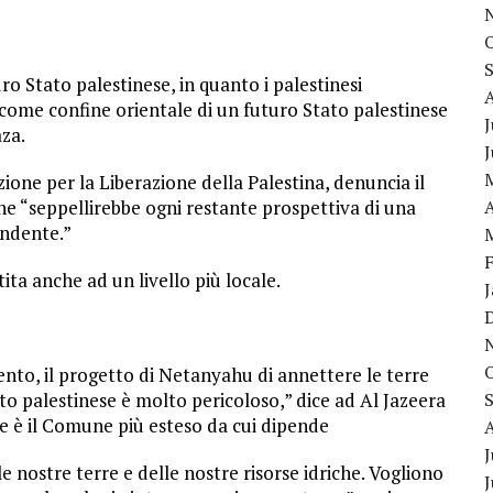
ro Stato palestinese, in quanto i palestinesi
 come confine orientale di un futuro Stato palestinese
J
aza.
ione per la Liberazione della Palestina, denuncia il
he “seppellirebbe ogni restante prospettiva di una
A
endente.”
ita anche ad un livello più locale.
mento, il progetto di Netanyahu di annettere le terre
tato palestinese è molto pericoloso,” dice ad Al Jazeera
che è il Comune più esteso da cui dipende
J
le nostre terre e delle nostre risorse idriche. Vogliono