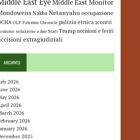
Middle East Eye
Middle East Monitor
Netanyahu
Mondoweiss
occupazione
Nakba
pulizia etnica
OCHA
scontri
OLP
Palestine Chronicle
Trump
uccisioni e feriti
soluzione a due Stati
ionismo
uccisioni extragiudiziali
ARCHIVES
uly 2026
June 2026
May 2026
pril 2026
March 2026
February 2026
January 2026
December 2025