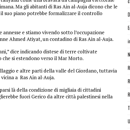
c
imana. Ma gli abitanti di Ras Ain al-Auja dicono che le
l suo piano potrebbe formalizzare il controllo
D
E
te annesse e stiamo vivendo sotto l’occupazione
tenne Ahmed Atiyat, un contadino di Ras Ain al-Auja.
i
ni,” dice indicando distese di terre coltivate
N
o che si estendono verso il Mar Morto.
R
laggio e altre parti della valle del Giordano, tuttavia
 vicina a Ras Ain al-Auja.
R
rsi là della condizione di migliaia di cittadini
R
ierebbe fuori Gerico da altre città palestinesi nella
T
U