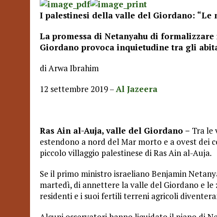
I palestinesi della valle del Giordano: “Le 
La promessa di Netanyahu di formalizzare il 
Giordano provoca inquietudine tra gli abita
di Arwa Ibrahim
12 settembre 2019 –
Al Jazeera
Ras Ain al-Auja, valle del Giordano –
Tra le 
estendono a nord del Mar morto e a ovest dei con
piccolo villaggio palestinese di Ras Ain al-Auja.
Se il primo ministro israeliano Benjamin Netan
martedì, di annettere la valle del Giordano e le 
residenti e i suoi fertili terreni agricoli diventer
Alcuni osservatori hanno liquidato il piano di