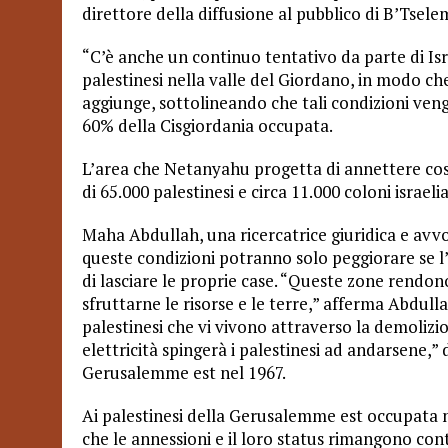
direttore della diffusione al pubblico di B’Tselem,
“C’è anche un continuo tentativo da parte di Israe
palestinesi nella valle del Giordano, in modo che
aggiunge, sottolineando che tali condizioni vengo
60% della Cisgiordania occupata.
L’area che Netanyahu progetta di annettere costi
di 65.000 palestinesi e circa 11.000 coloni israeli
Maha Abdullah, una ricercatrice giuridica e avv
queste condizioni potranno solo peggiorare se l
di lasciare le proprie case. “Queste zone rendon
sfruttarne le risorse e le terre,” afferma Abdull
palestinesi che vi vivono attraverso la demolizion
elettricità spingerà i palestinesi ad andarsene,”
Gerusalemme est nel 1967.
Ai palestinesi della Gerusalemme est occupata n
che le annessioni e il loro status rimangono contr