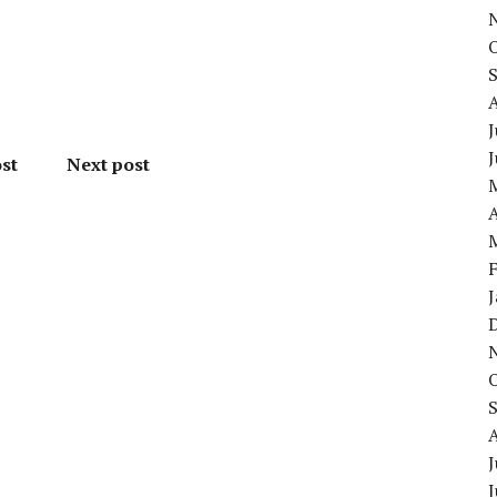
J
st
Next post
A
J