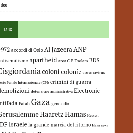
ideo
TAGS
ANP
Al Jazeera
+972
accordi di Oslo
apartheid
BDS
antisemitismo
area C
B'Tselem
Cisgiordania
coloni
colonie
coronavirus
crimini di guerra
orte Penale Internazionale (CPI)
demolizioni
Electronic
detenzione amministrativa
Gaza
Intifada
Fatah
genocidio
Hamas
Haaretz
Gerusalemme
Hebron
IDF
Israele
la grande marcia del ritorno
Maan news