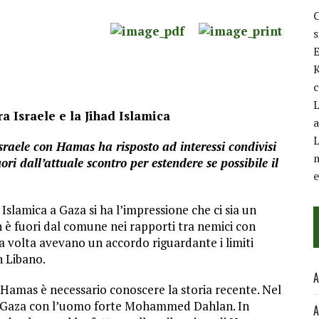
C
E
K
c
L
a Israele e la Jihad Islamica
a
L
Israele con Hamas ha risposto ad interessi condivisi
m
i dall’attuale scontro per estendere se possibile il
d Islamica a Gaza si ha l’impressione che ci sia un
n è fuori dal comune nei rapporti tra nemici con
na volta avevano un accordo riguardante i limiti
n Libano.
A
 Hamas è necessario conoscere la storia recente. Nel
a Gaza con l’uomo forte Mohammed Dahlan. In
A