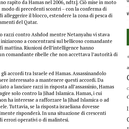
U
liano rapito da Hamas nel 2006, ndtr.]. Ciò mise in moto
 modo di precedenti scontri – con la conferma di
v
i alleggerire il blocco, estendere la zona di pesca di
amenti del Qatar.
to razzi contro Ashdod mentre Netanyahu vi stava
i iniziarono a concentrarsi sul bellicoso comandante
ì mattina. Riunioni dell’intelligence hanno
un comandante ribelle che non accettava l’autorità di
gli accordi tra Israele ed Hamas. Assassinandolo
sere interessato a mantenere questi accordi. Da
iato a lanciare razzi in risposta all’assassinio, Hamas
C
agire solo contro la Jihad Islamica. Hamas, i cui
on ha interesse a rafforzare la Jihad Islamica o ad
ele. Tuttavia, se la risposta israeliana dovesse
ilmente risponderà. In una situazione di crescenti
 errori operativi o di malintesi.