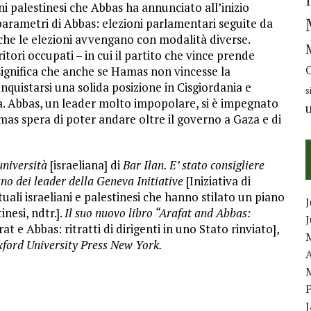
i palestinesi che Abbas ha annunciato all’inizio
parametri di Abbas: elezioni parlamentari seguite da
che le elezioni avvengano con modalità diverse.
rritori occupati – in cui il partito che vince prende
ò significa che anche se Hamas non vincesse la
onquistarsi una solida posizione in Cisgiordania e
s
a. Abbas, un leader molto impopolare, si è impegnato
as spera di poter andare oltre il governo a Gaza e di
università
[israeliana] di
Bar Ilan. E’ stato consigliere
uno dei leader della Geneva Initiative
[Iniziativa di
ttuali israeliani e palestinesi che hanno stilato un piano
J
nesi, ndtr.].
Il suo nuovo libro “Arafat and Abbas:
rat e Abbas: ritratti di dirigenti in uno Stato rinviato],
xford University Press New York.
A