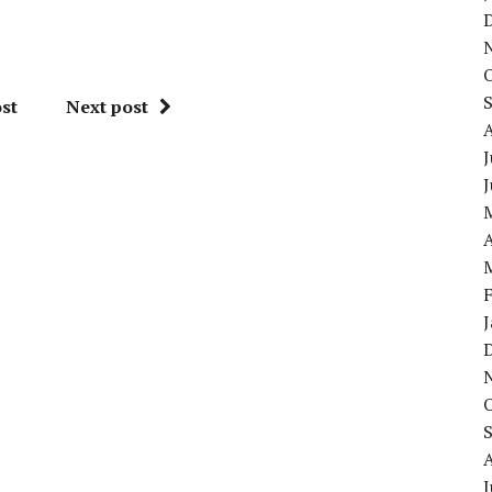
st
Next post
J
A
J