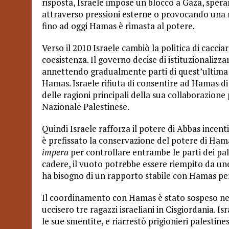
risposta, Israele impose un blocco a Gaza, sper
attraverso pressioni esterne o provocando una riv
fino ad oggi Hamas è rimasta al potere.
Verso il 2010 Israele cambiò la politica di cacc
coesistenza. Il governo decise di istituzionalizza
annettendo gradualmente parti di quest’ultima
Hamas. Israele rifiuta di consentire ad Hamas di
delle ragioni principali della sua collaborazion
Nazionale Palestinese.
Quindi Israele rafforza il potere di Abbas incent
è prefissato la conservazione del potere di Hamas
impera
per controllare entrambe le parti dei p
cadere, il vuoto potrebbe essere riempito da uno d
ha bisogno di un rapporto stabile con Hamas per
Il coordinamento con Hamas è stato sospeso nel 
uccisero tre ragazzi israeliani in Cisgiordania. 
le sue smentite, e riarrestò prigionieri palestine