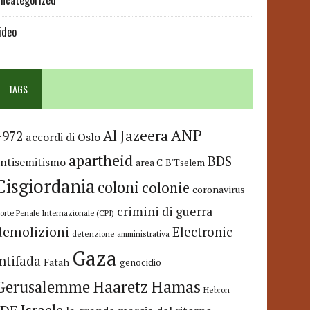
ncategorized
ideo
TAGS
ANP
Al Jazeera
+972
accordi di Oslo
apartheid
BDS
antisemitismo
area C
B'Tselem
Cisgiordania
coloni
colonie
coronavirus
crimini di guerra
orte Penale Internazionale (CPI)
demolizioni
Electronic
detenzione amministrativa
Gaza
Intifada
Fatah
genocidio
Hamas
Haaretz
Gerusalemme
Hebron