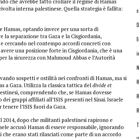
ando che avrebbe fatto crollare il regime di Hamas
olta interna palestinese. Quella strategia è fallita:
c
D
iare Hamas, optando invece per una sorta di
re la separazione tra Gaza e la Cisgiordania,
E
 e cercando nel contempo accordi concreti con
 avere una posizione forte in Cisgiordania, che è una
i
e per la sicurezza con Mahmoud Abbas e l’Autorità
N
ivando sospetti e ostilità nei confronti di Hamas, ma si
R
 a Gaza. Utilizza la classica tattica del
divide et
alestinesi, comprendendo che, se Hamas dovesse
R
ei gruppi affiliati all’ISIS presenti nel Sinai. Israele
 tenere l’ISIS fuori da Gaza.
R
2014, dopo che militanti palestinesi rapirono e
T
Israele accusò Hamas di essere responsabile, ignorando
si che erano stati rilasciati come parte di un accordo