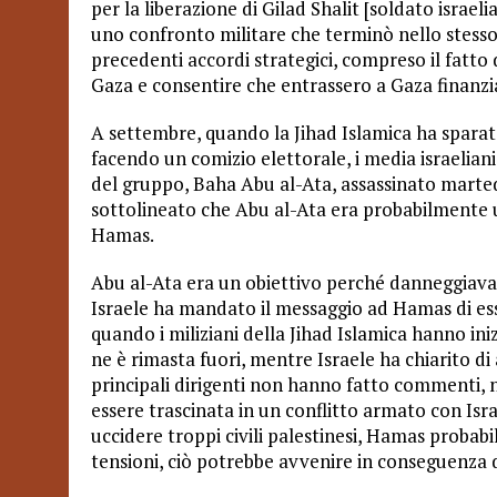
per la liberazione di Gilad Shalit [soldato israe
uno confronto militare che terminò nello stesso
precedenti accordi strategici, compreso il fatto d
Gaza e consentire che entrassero a Gaza finanzi
A settembre, quando la Jihad Islamica ha spara
facendo un comizio elettorale, i media israelian
del gruppo, Baha Abu al-Ata, assassinato marted
sottolineato che Abu al-Ata era probabilmente 
Hamas.
Abu al-Ata era un obiettivo perché danneggiava 
Israele ha mandato il messaggio ad Hamas di es
quando i miliziani della Jihad Islamica hanno iniz
ne è rimasta fuori, mentre Israele ha chiarito di 
principali dirigenti non hanno fatto commenti, n
essere trascinata in un conflitto armato con Isra
uccidere troppi civili palestinesi, Hamas probab
tensioni, ciò potrebbe avvenire in conseguenza di