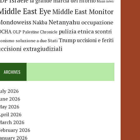
IDF
Israele
la grande marcia del ritorno
Maan news
Middle East Eye
Middle East Monitor
Netanyahu
Mondoweiss
occupazione
Nakba
pulizia etnica
OCHA
scontri
OLP
Palestine Chronicle
Trump
uccisioni e feriti
soluzione a due Stati
ionismo
uccisioni extragiudiziali
ARCHIVES
uly 2026
June 2026
May 2026
pril 2026
March 2026
February 2026
January 2026