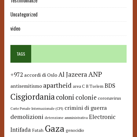
Testimonianze
Uncategorized
video
TAGS
ANP
Al Jazeera
+972
accordi di Oslo
apartheid
BDS
antisemitismo
area C
B'Tselem
Cisgiordania
coloni
colonie
coronavirus
crimini di guerra
Corte Penale Internazionale (CPI)
demolizioni
Electronic
detenzione amministrativa
Gaza
Intifada
Fatah
genocidio