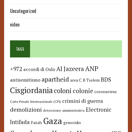
Uncategorized
video
TAGS
ANP
Al Jazeera
+972
accordi di Oslo
apartheid
BDS
antisemitismo
area C
B'Tselem
Cisgiordania
coloni
colonie
coronavirus
crimini di guerra
Corte Penale Internazionale (CPI)
demolizioni
Electronic
detenzione amministrativa
Gaza
Intifada
Fatah
genocidio