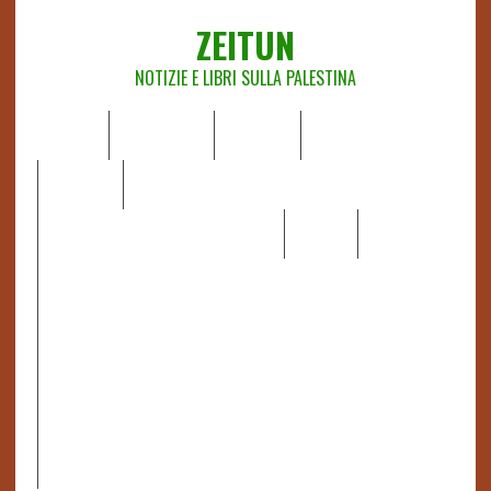
ZEITUN
NOTIZIE E LIBRI SULLA PALESTINA
HOME
CHI SIAMO
NOTIZIE
EDITORIALI
ANALISI
RAPPORTI OCHA
RECENSIONI DI LIBRI E ARTICOLI
VIDEO
DOSSIER
LINK
IL POTERE DELLA MUSICA – FIGLI DELLE PIETRE IN UNA
TERRA DIFFICILE
RAPPORTO DELLA RELATRICE SPECIALE SULLA
SITUAZIONE DEI DIRITTI UMANI NEI TERRITORI
PALESTINESI OCCUPATI DAL 1967, FRANCESCA ALBANESE*