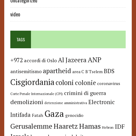
Uncategorized
video
TAGS
ANP
Al Jazeera
+972
accordi di Oslo
apartheid
BDS
antisemitismo
area C
B'Tselem
Cisgiordania
coloni
colonie
coronavirus
crimini di guerra
Corte Penale Internazionale (CPI)
demolizioni
Electronic
detenzione amministrativa
Gaza
Intifada
Fatah
genocidio
Hamas
Haaretz
Gerusalemme
IDF
Hebron