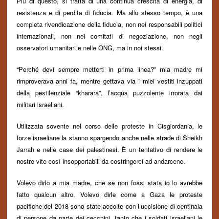
Più di questo, si tratta di una continua crescita di energia, di
resistenza e di perdita di fiducia. Ma allo stesso tempo, è una
completa rivendicazione della fiducia, non nei responsabili politici
internazionali, non nei comitati di negoziazione, non negli
osservatori umanitari e nelle ONG, ma in noi stessi.
“Perch
é
devi sempre metterti in prima linea?” mia madre mi
rimproverava anni fa, mentre gettava via i miei vestiti inzuppati
della pestilenziale “kharara”, l’acqua puzzolente irrorata dai
militari israeliani.
Utilizzata sovente nel corso delle proteste in Cisgiordania, le
forze israeliane la stanno spargendo anche nelle strade di Sheikh
Jarrah e nelle case dei palestinesi. È un tentativo di rendere le
nostre vite così insopportabili da costringerci ad andarcene.
Volevo dirlo a mia madre, che se non fossi stata io lo avrebbe
fatto qualcun altro. Volevo dirle come a Gaza le proteste
pacifiche del 2018 sono state accolte con l’uccisione di centinaia
di persone
da parte dei cecchini, tanto che i soldati israeliani le