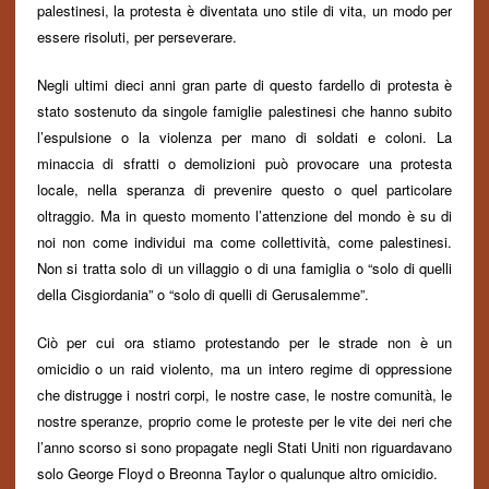
palestinesi, la protesta è diventata uno stile di vita, un modo per
essere risoluti, per perseverare.
Negli ultimi dieci anni gran parte di questo fardello di protesta è
stato sostenuto da singole famiglie palestinesi che hanno subito
l’espulsione o la violenza per mano di soldati e coloni. La
minaccia di sfratti o demolizioni può provocare una protesta
locale, nella speranza di prevenire questo o quel particolare
oltraggio. Ma in questo momento l’attenzione del mondo è su di
noi non come individui ma come collettività, come palestinesi.
Non si tratta solo di un villaggio o di una famiglia o “solo di quelli
della Cisgiordania” o “solo di quelli di Gerusalemme”.
Ciò per cui ora stiamo protestando per le strade non è un
omicidio o un raid violento, ma un intero regime di oppressione
che distrugge i nostri corpi, le nostre case, le nostre comunità, le
nostre speranze, proprio come le proteste per le vite dei neri che
l’anno scorso si sono propagate negli Stati Uniti non riguardavano
solo George Floyd o Breonna Taylor o
qualunque
altro
omicidio
.