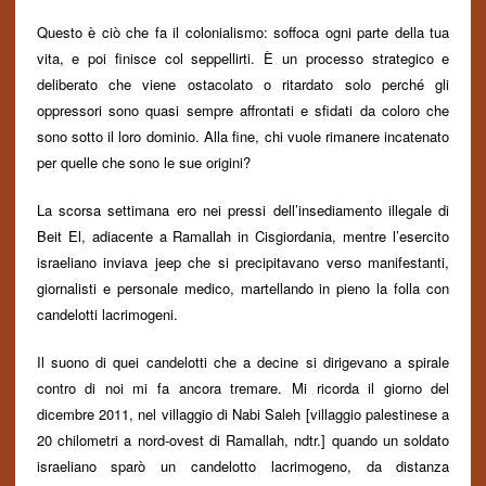
Questo è ciò che fa il colonialismo: soffoca ogni parte della tua
vita, e poi finisce col seppellirti. È un processo strategico e
deliberato che viene ostacolato o ritardato solo perch
é
gli
oppressori sono quasi sempre affrontati e sfidati da coloro che
sono sotto il loro dominio. Alla fine, chi vuole rimanere incatenato
per quelle che sono le sue origini
?
La scorsa settimana ero nei pressi dell’insediamento illegale di
Beit El, adiacente a Ramallah in Cisgiordania, mentre l’esercito
israeliano inviava jeep che si precipitavano verso manifestanti,
giornalisti e personale medico, martellando in pieno la folla con
candelotti lacrimogeni.
Il suono di quei candelotti che a decine si dirigevano a spirale
contro di noi mi fa ancora tremare. Mi ricorda il giorno del
dicembre 2011, nel villaggio di Nabi Saleh [villaggio palestinese a
20 chilometri a nord-ovest di Ramallah, ndtr.] quando un soldato
israeliano sparò un candelotto lacrimogeno, da distanza