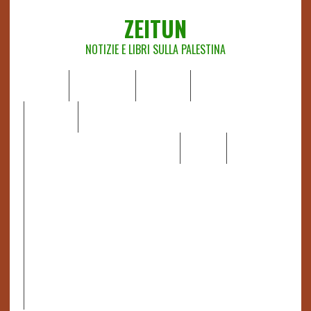
ZEITUN
NOTIZIE E LIBRI SULLA PALESTINA
HOME
CHI SIAMO
NOTIZIE
EDITORIALI
ANALISI
RAPPORTI OCHA
RECENSIONI DI LIBRI E ARTICOLI
VIDEO
DOSSIER
LINK
IL POTERE DELLA MUSICA – FIGLI DELLE PIETRE IN UNA
TERRA DIFFICILE
RAPPORTO DELLA RELATRICE SPECIALE SULLA
SITUAZIONE DEI DIRITTI UMANI NEI TERRITORI
PALESTINESI OCCUPATI DAL 1967, FRANCESCA ALBANESE*