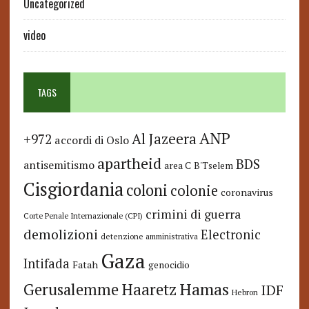
Uncategorized
video
TAGS
ANP
Al Jazeera
+972
accordi di Oslo
apartheid
BDS
antisemitismo
area C
B'Tselem
Cisgiordania
coloni
colonie
coronavirus
crimini di guerra
Corte Penale Internazionale (CPI)
demolizioni
Electronic
detenzione amministrativa
Gaza
Intifada
Fatah
genocidio
Hamas
Haaretz
Gerusalemme
IDF
Hebron