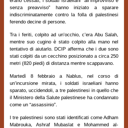
erano cessati
, i soldati israeliani “all’improvviso e
senza preavviso” hanno iniziato a sparare
indiscriminatamente contro la folla di palestinesi
ferendo decine di persone
.
Tra i feriti, colpito ad un’occhio, c’era Abu Salah,
mentre suo cugino è stato colpito alla mano nel
tentativo di aiutarlo. DCIP afferma che i due sono
stati colpiti da un cecchino posizionato a circa 250
metri (820 piedi) di distanza mentre scappavano.
Marted
ì
8 febbraio a Nablus, nel corso di
un’incursione mirata, i soldati israeliani hanno
sparato, uccidendoli, a tre palestinesi in quello che
il Ministero della Salute palestinese ha condannato
come un “assassinio”.
I tre palestinesi sono stati identificati come Adham
Mabrouka, Ashraf Mubaslat e Mohammed al-