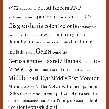
ANP
Al Jazeera
+972
accordi di Oslo
apartheid
BDS
antisemitismo
area C
B'Tselem
Cisgiordania
coloni
colonie
coronavirus
crimini di guerra
Corte Penale Internazionale (CPI)
demolizioni
Electronic
detenzione amministrativa
Gaza
Intifada
Fatah
genocidio
Hamas
Haaretz
Gerusalemme
IDF
Hebron
Israele
la grande marcia del ritorno
Maan news
Middle East Eye
Middle East Monitor
Netanyahu
Mondoweiss
occupazione
Nakba
pulizia etnica
OCHA
scontri
OLP
Palestine Chronicle
Trump
uccisioni e feriti
soluzione a due Stati
sionismo
uccisioni extragiudiziali