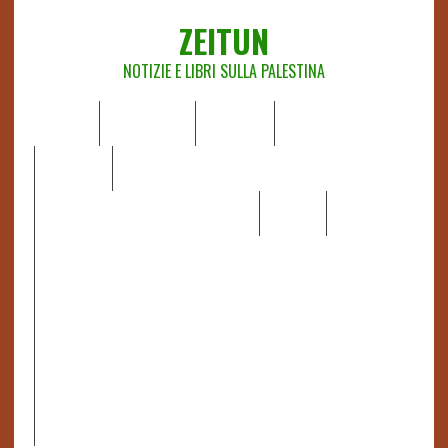
ZEITUN
NOTIZIE E LIBRI SULLA PALESTINA
HOME
CHI SIAMO
NOTIZIE
EDITORIALI
ANALISI
RAPPORTI OCHA
RECENSIONI DI LIBRI E ARTICOLI
VIDEO
DOSSIER
LINK
IL POTERE DELLA MUSICA – FIGLI DELLE PIETRE IN UNA
TERRA DIFFICILE
RAPPORTO DELLA RELATRICE SPECIALE SULLA
SITUAZIONE DEI DIRITTI UMANI NEI TERRITORI
PALESTINESI OCCUPATI DAL 1967, FRANCESCA ALBANESE*