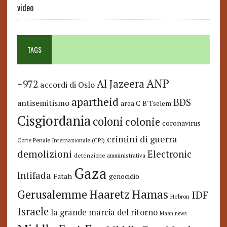
video
TAGS
ANP
Al Jazeera
+972
accordi di Oslo
apartheid
BDS
antisemitismo
area C
B'Tselem
Cisgiordania
coloni
colonie
coronavirus
crimini di guerra
Corte Penale Internazionale (CPI)
demolizioni
Electronic
detenzione amministrativa
Gaza
Intifada
Fatah
genocidio
Hamas
Haaretz
Gerusalemme
IDF
Hebron
Israele
la grande marcia del ritorno
Maan news