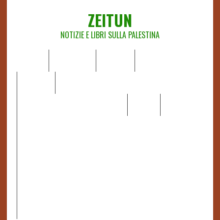
ZEITUN
NOTIZIE E LIBRI SULLA PALESTINA
HOME
CHI SIAMO
NOTIZIE
EDITORIALI
ANALISI
RAPPORTI OCHA
RECENSIONI DI LIBRI E ARTICOLI
VIDEO
DOSSIER
LINK
IL POTERE DELLA MUSICA – FIGLI DELLE PIETRE IN UNA
TERRA DIFFICILE
RAPPORTO DELLA RELATRICE SPECIALE SULLA
SITUAZIONE DEI DIRITTI UMANI NEI TERRITORI
PALESTINESI OCCUPATI DAL 1967, FRANCESCA ALBANESE*