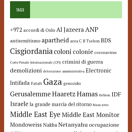
TAGS
ANP
Al Jazeera
+972
accordi di Oslo
apartheid
BDS
antisemitismo
area C
B'Tselem
Cisgiordania
coloni
colonie
coronavirus
crimini di guerra
Corte Penale Internazionale (CPI)
demolizioni
Electronic
detenzione amministrativa
Gaza
Intifada
Fatah
genocidio
Hamas
Haaretz
Gerusalemme
IDF
Hebron
Israele
la grande marcia del ritorno
Maan news
Middle East Eye
Middle East Monitor
Netanyahu
Mondoweiss
occupazione
Nakba