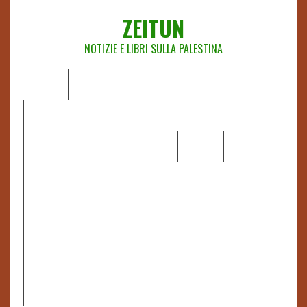
ZEITUN
NOTIZIE E LIBRI SULLA PALESTINA
HOME
CHI SIAMO
NOTIZIE
EDITORIALI
ANALISI
RAPPORTI OCHA
RECENSIONI DI LIBRI E ARTICOLI
VIDEO
DOSSIER
LINK
IL POTERE DELLA MUSICA – FIGLI DELLE PIETRE IN UNA
TERRA DIFFICILE
RAPPORTO DELLA RELATRICE SPECIALE SULLA
SITUAZIONE DEI DIRITTI UMANI NEI TERRITORI
PALESTINESI OCCUPATI DAL 1967, FRANCESCA ALBANESE*