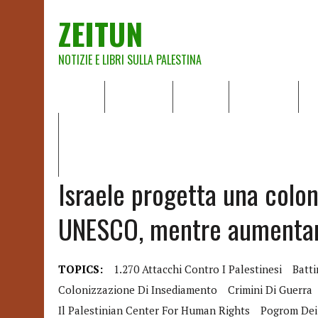
ZEITUN
NOTIZIE E LIBRI SULLA PALESTINA
HOME
CHI SIAMO
NOTIZIE
EDITORIALI
A
IL POTERE DELLA MUSICA – FIGLI DELLE PIETRE IN UNA TE
RAPPORTO DELLA RELATRICE SPECIALE SULLA SITUAZIONE 
Israele progetta una colon
UNESCO, mentre aumentano 
TOPICS:
1.270 Attacchi Contro I Palestinesi
Batti
Colonizzazione Di Insediamento
Crimini Di Guerra
Il Palestinian Center For Human Rights
Pogrom Dei