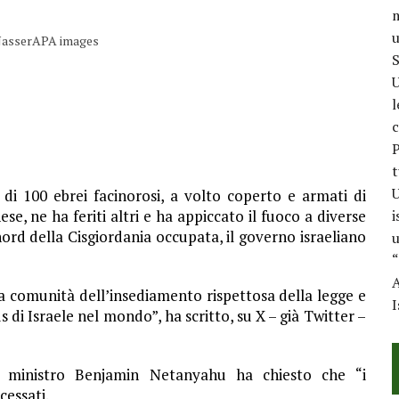
m
u
 NasserAPA images
S
U
l
c
P
t
U
i 100 ebrei facinorosi, a volto coperto e armati di
ese, ne ha feriti altri e ha appiccato il fuoco a diverse
i
l nord della Cisgiordania occupata, il governo israeliano
u
“
A
a comunità dell’insediamento rispettosa della legge e
I
 di Israele nel mondo”, ha scritto, su X – già Twitter –
mo ministro Benjamin Netanyahu ha chiesto che “i
cessati.