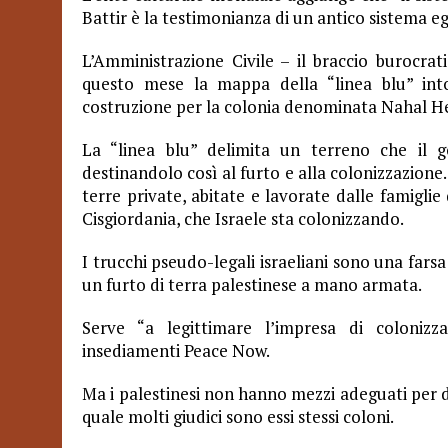
Battir è la testimonianza di un antico sistema ega
L’Amministrazione Civile – il braccio burocrati
questo mese la mappa della “linea blu” intor
costruzione per la colonia denominata Nahal He
La “linea blu” delimita un terreno che il go
destinandolo così al furto e alla colonizzazione
terre private, abitate e lavorate dalle famigli
Cisgiordania, che Israele sta colonizzando.
I trucchi pseudo-legali israeliani sono una farsa f
un furto di terra palestinese a mano armata.
Serve “a legittimare l’impresa di colonizza
insediamenti Peace Now.
Ma i palestinesi non hanno mezzi adeguati per dif
quale molti giudici sono essi stessi coloni.