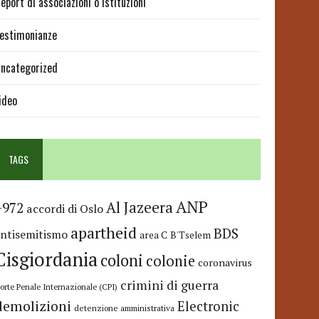
eport di associazioni o istituzioni
estimonianze
ncategorized
ideo
TAGS
ANP
Al Jazeera
+972
accordi di Oslo
apartheid
BDS
antisemitismo
area C
B'Tselem
Cisgiordania
coloni
colonie
coronavirus
crimini di guerra
orte Penale Internazionale (CPI)
demolizioni
Electronic
detenzione amministrativa