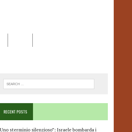
EO
DOSSIER
LINK
ANCESCA ALBANESE*
RECENT POSTS
Uno sterminio silenzioso”: Israele bombarda i