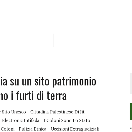
NALISI
RAPPORTI OCHA
RECENSIONI DI LIBRI E ARTICOLI
VID
RRA DIFFICILE
DEI DIRITTI UMANI NEI TERRITORI PALESTINESI OCCUPATI DAL 1967, FR
ia su un sito patrimonio
i furti di terra
r Sito Unesco
Cittadina Palestinese Di Jit
Electronic Intifada
I Coloni Sono Lo Stato
 Coloni
Pulizia Etnica
Uccisioni Extragiudiziali
“