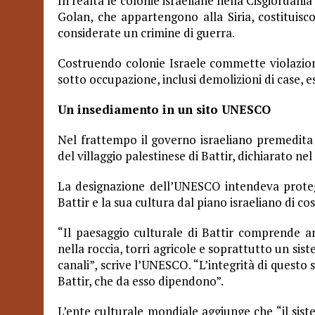
In realtà le colonie israeliane nella Cisgiordani
Golan, che appartengono alla Siria, costituisc
considerate un crimine di guerra.
Costruendo colonie Israele commette violazioni
sotto occupazione, inclusi demolizioni di case, es
Un insediamento in un sito UNESCO
Nel frattempo il governo israeliano premedita d
del villaggio palestinese di Battir, dichiarato 
La designazione dell’UNESCO intendeva protegg
Battir e la sua cultura dal piano israeliano di co
“Il paesaggio culturale di Battir comprende an
nella roccia, torri agricole e soprattutto un sis
canali”, scrive l’UNESCO. “L’integrità di questo 
Battir, che da esso dipendono”.
L’ente culturale mondiale aggiunge che “il siste