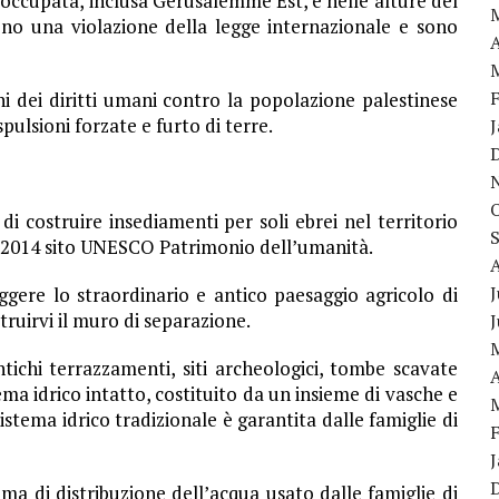
a occupata, inclusa Gerusalemme Est, e nelle alture del
ono una violazione della legge internazionale e sono
A
 dei diritti umani contro la popolazione palestinese
pulsioni forzate e furto di terre.
i costruire insediamenti per soli ebrei nel territorio
nel 2014 sito UNESCO Patrimonio dell’umanità.
J
ere lo straordinario e antico paesaggio agricolo di
struirvi il muro di separazione.
tichi terrazzamenti, siti archeologici, tombe scavate
A
tema idrico intatto, costituito da un insieme di vasche e
sistema idrico tradizionale è garantita dalle famiglie di
ma di distribuzione dell’acqua usato dalle famiglie di