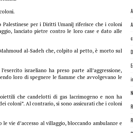
A
coloni.
alestinese per i Diritti Umani] riferisce che i coloni
A
aggio, lanciato pietre contro le loro case e dato alle
c
 Mahmoud al-Sadeh che, colpito al petto, è morto sul
D
E
 l’esercito israeliano ha preso parte all’aggressione,
edendo loro di spegnere le fiamme che avvolgevano le
i
N
proiettili che candelotti di gas lacrimogeno e non ha
i coloni”. Al contrario, si sono assicurati che i coloni
R
R
 le vie d’accesso al villaggio, bloccando ambulanze e