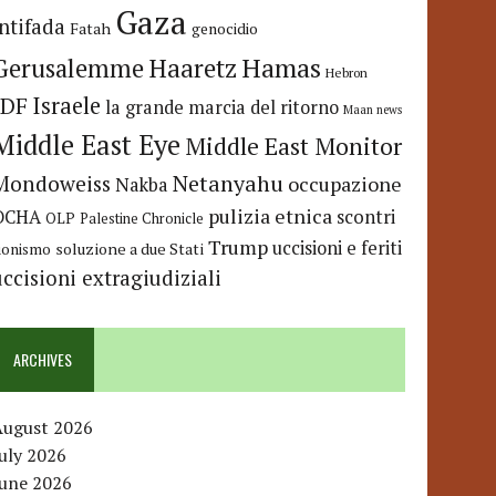
Gaza
Intifada
Fatah
genocidio
Hamas
Haaretz
Gerusalemme
Hebron
IDF
Israele
la grande marcia del ritorno
Maan news
Middle East Eye
Middle East Monitor
Netanyahu
Mondoweiss
occupazione
Nakba
pulizia etnica
OCHA
scontri
OLP
Palestine Chronicle
Trump
uccisioni e feriti
soluzione a due Stati
ionismo
uccisioni extragiudiziali
ARCHIVES
August 2026
uly 2026
June 2026