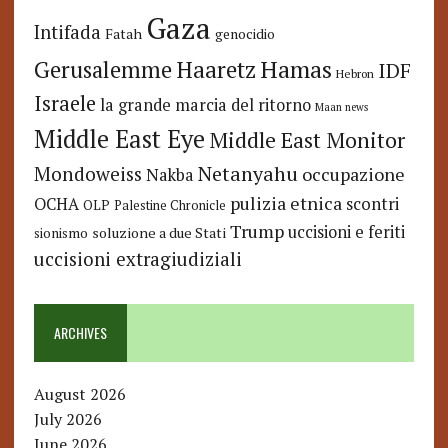
Gaza
Intifada
Fatah
genocidio
Hamas
Haaretz
Gerusalemme
IDF
Hebron
Israele
la grande marcia del ritorno
Maan news
Middle East Eye
Middle East Monitor
Netanyahu
Mondoweiss
occupazione
Nakba
pulizia etnica
OCHA
scontri
OLP
Palestine Chronicle
Trump
uccisioni e feriti
soluzione a due Stati
sionismo
uccisioni extragiudiziali
ARCHIVES
August 2026
July 2026
June 2026