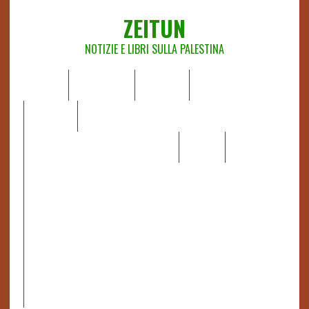
ZEITUN
NOTIZIE E LIBRI SULLA PALESTINA
HOME
CHI SIAMO
NOTIZIE
EDITORIALI
ANALISI
RAPPORTI OCHA
RECENSIONI DI LIBRI E ARTICOLI
VIDEO
DOSSIER
LINK
IL POTERE DELLA MUSICA – FIGLI DELLE PIETRE IN UNA
TERRA DIFFICILE
RAPPORTO DELLA RELATRICE SPECIALE SULLA
SITUAZIONE DEI DIRITTI UMANI NEI TERRITORI
PALESTINESI OCCUPATI DAL 1967, FRANCESCA ALBANESE*