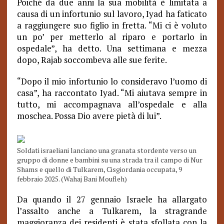
Poiché da due anni la sua mobilità è limitata a
causa di un infortunio sul lavoro, Iyad ha faticato
a raggiungere suo figlio in fretta. “Mi ci è voluto
un po’ per metterlo al riparo e portarlo in
ospedale”, ha detto. Una settimana e mezza
dopo, Rajab soccombeva alle sue ferite.
“Dopo il mio infortunio lo consideravo l’uomo di
casa”, ha raccontato Iyad. “Mi aiutava sempre in
tutto, mi accompagnava all’ospedale e alla
moschea. Possa Dio avere pietà di lui”.
Soldati israeliani lanciano una granata stordente verso un
gruppo di donne e bambini su una strada tra il campo di Nur
Shams e quello di Tulkarem, Cisgiordania occupata, 9
febbraio 2025. (Wahaj Bani Moufleh)
Da quando il 27 gennaio Israele ha allargato
l’assalto anche a Tulkarem, la stragrande
maggioranza dei residenti è stata sfollata con la