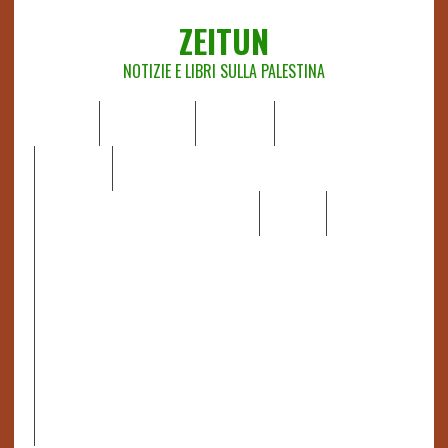
ZEITUN
NOTIZIE E LIBRI SULLA PALESTINA
HOME
CHI SIAMO
NOTIZIE
EDITORIALI
ANALISI
RAPPORTI OCHA
RECENSIONI DI LIBRI E ARTICOLI
VIDEO
DOSSIER
LINK
IL POTERE DELLA MUSICA – FIGLI DELLE PIETRE IN UNA
TERRA DIFFICILE
RAPPORTO DELLA RELATRICE SPECIALE SULLA
SITUAZIONE DEI DIRITTI UMANI NEI TERRITORI
PALESTINESI OCCUPATI DAL 1967, FRANCESCA ALBANESE*