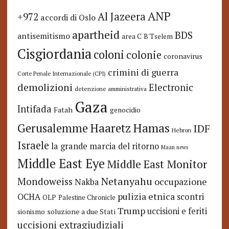
ANP
Al Jazeera
+972
accordi di Oslo
apartheid
BDS
antisemitismo
area C
B'Tselem
Cisgiordania
coloni
colonie
coronavirus
crimini di guerra
Corte Penale Internazionale (CPI)
demolizioni
Electronic
detenzione amministrativa
Gaza
Intifada
Fatah
genocidio
Hamas
Haaretz
Gerusalemme
IDF
Hebron
Israele
la grande marcia del ritorno
Maan news
Middle East Eye
Middle East Monitor
Netanyahu
Mondoweiss
occupazione
Nakba
pulizia etnica
OCHA
scontri
OLP
Palestine Chronicle
Trump
uccisioni e feriti
soluzione a due Stati
sionismo
uccisioni extragiudiziali