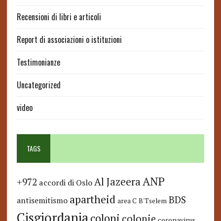
Recensioni di libri e articoli
Report di associazioni o istituzioni
Testimonianze
Uncategorized
video
TAGS
ANP
Al Jazeera
+972
accordi di Oslo
apartheid
BDS
antisemitismo
area C
B'Tselem
Cisgiordania
coloni
colonie
coronavirus