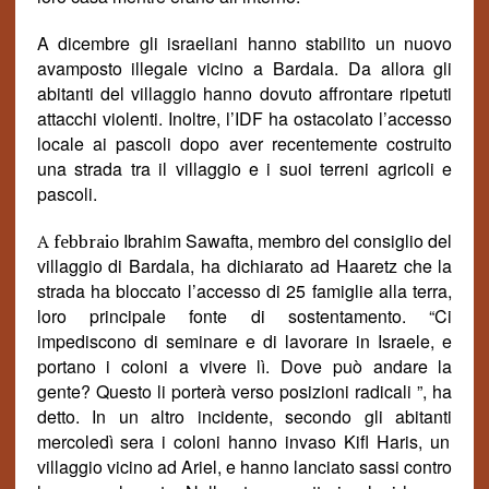
A dicembre gli israeliani hanno stabilito un nuovo
avamposto illegale vicino a Bardala. Da allora gli
abitanti del villaggio hanno dovuto affrontare ripetuti
attacchi violenti. Inoltre, l’IDF ha ostacolato l’accesso
locale ai pascoli dopo aver recentemente costruito
una strada tra il villaggio e i suoi terreni agricoli e
pascoli.
Ibrahim Sawafta, membro del consiglio del
A febbraio
villaggio di Bardala, ha dichiarato ad Haaretz che la
strada ha bloccato l’accesso
di 25 famiglie
alla terra
,
loro principale fonte di sostentamento. “Ci
impediscono di seminare e di lavorare in Israele, e
portano i coloni a vivere lì. Dove può andare la
gente? Questo li porterà
verso posizioni radicali
”, ha
detto.
In un altro incidente, secondo
gl
i
abitanti
mercoledì sera i coloni hanno invaso Kifl Haris, un
villaggio vicino ad Ariel, e hanno lanciato sassi contro