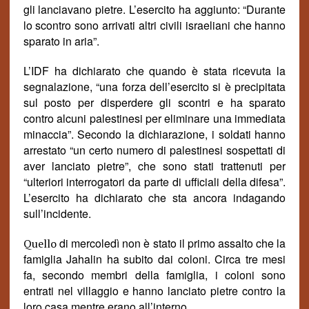
gli
lanciavano pietre. L’esercito ha aggiunto: “Durante
lo scontro sono arrivati altri civili israeliani che hanno
sparato in aria”
.
L’IDF ha dichiarato che quando è stata ricevuta la
segnalazione, “una forza dell’
esercito
si è precipitata
sul posto per disperdere gli scontri e ha sparato
contro alcuni palestinesi per eliminare una immediata
minaccia”. Secondo la dichiarazione, i soldati hanno
arrestato “un certo numero di palestinesi sospettati di
aver lanciato pietre”, che sono stati trattenuti per
“
ulteriori
interrogatori da parte
di ufficiali della difesa”.
L’esercito ha dichiarato che sta ancora indagando
sull’incidente.
di mercoledì non
è
stato
il
prim
o
assalto
che la
Quello
famiglia Jahalin
ha subito
dai coloni. Circa tre mesi
fa, secondo membri della famiglia, i coloni sono
entrati nel villaggio e hanno lanciato pietre contro la
loro casa mentre erano all’interno.