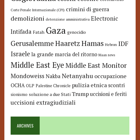
crimini di guerra
Corte Penale Internazionale (CPI)
demolizioni
Electronic
detenzione amministrativa
Gaza
Intifada
Fatah
genocidio
Hamas
Haaretz
Gerusalemme
IDF
Hebron
Israele
la grande marcia del ritorno
Maan news
Middle East Eye
Middle East Monitor
Netanyahu
Mondoweiss
occupazione
Nakba
pulizia etnica
OCHA
scontri
OLP
Palestine Chronicle
Trump
uccisioni e feriti
soluzione a due Stati
sionismo
uccisioni extragiudiziali
ARCHIVES