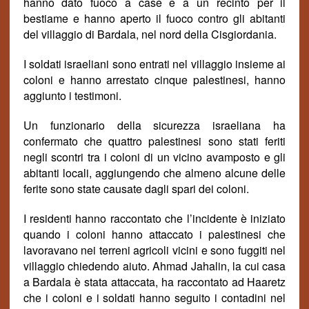
hanno dato fuoco a case e a un recinto per il
bestiame e hanno aperto il fuoco contro
gl
i
abitanti
del villaggio di Bardala, nel nord della Cisgiordania.
I soldati israeliani sono entrati nel villaggio insieme ai
coloni e hanno arrestato cinque palestinesi, hanno
aggiunto i testimoni.
Un funzionario della sicurezza israeliana ha
confermato che quattro palestinesi sono stati feriti
negli scontri tra i coloni di un vicino avamposto e gli
abitanti locali,
aggiungendo
che almeno alcun
e
de
ll
e
ferit
e
sono stat
e
causat
e
dagli spari dei coloni.
I residenti hanno raccontato che l’incidente è iniziato
quando i coloni hanno attaccato i palestinesi che
lavoravano nei terreni agricoli vicini e sono fuggiti nel
villaggio chiedendo aiuto. Ahmad Jahalin, la cui casa
a Bardala è stata attaccata, ha raccontato ad Haaretz
che i coloni e i soldati hanno seguito i contadini nel