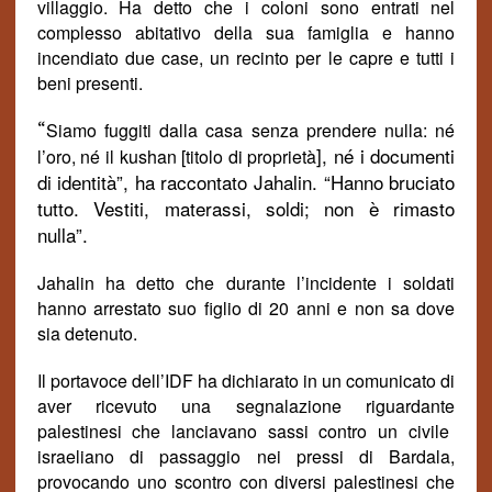
villaggio. Ha detto che i coloni sono entrati nel
complesso abitativo
della sua famiglia e hanno
incendiato due case, un recinto per le capre e tutt
i i
beni presenti.
“
Siamo fuggiti dalla casa senza prendere nulla: né
], n
é i documenti
l’oro, né il kushan [titolo di proprietà
di identità”, ha raccontato Jahalin. “Hanno bruciato
tutto. Vestiti, materassi, soldi; non è rimasto
nulla”
.
Jahalin ha detto che
durante l’incidente
i soldati
hanno arrestato suo figlio di 20 anni e non sa dove
sia detenuto.
Il portavoce dell’IDF ha dichiarato in un comunicato di
aver ricevuto una segnalazione
riguardante
palestinesi che lanciavano sassi contro un civile
israeliano
di passaggio nei pressi di
Bardala,
provocando uno
scontr
o
con diversi palestinesi che