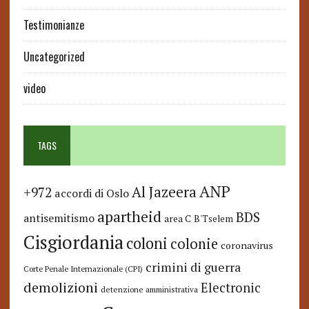
Testimonianze
Uncategorized
video
TAGS
ANP
Al Jazeera
+972
accordi di Oslo
apartheid
BDS
antisemitismo
area C
B'Tselem
Cisgiordania
coloni
colonie
coronavirus
crimini di guerra
Corte Penale Internazionale (CPI)
demolizioni
Electronic
detenzione amministrativa