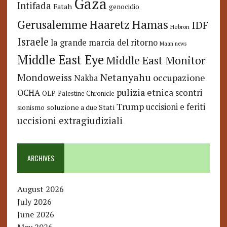
Gaza
Intifada
Fatah
genocidio
Hamas
Haaretz
Gerusalemme
IDF
Hebron
Israele
la grande marcia del ritorno
Maan news
Middle East Eye
Middle East Monitor
Netanyahu
Mondoweiss
occupazione
Nakba
pulizia etnica
OCHA
scontri
OLP
Palestine Chronicle
Trump
uccisioni e feriti
soluzione a due Stati
sionismo
uccisioni extragiudiziali
ARCHIVES
August 2026
July 2026
June 2026