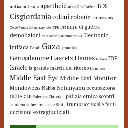
apartheid
BDS
antisemitismo
area C
B'Tselem
Cisgiordania
coloni
colonie
coronavirus
crimini di guerra
Corte Penale Internazionale (CPI)
demolizioni
Electronic
detenzione amministrativa
Gaza
Intifada
Fatah
genocidio
Hamas
Haaretz
Gerusalemme
IDF
Hebron
Israele
la grande marcia del ritorno
Maan news
Middle East Eye
Middle East Monitor
Netanyahu
Mondoweiss
occupazione
Nakba
pulizia etnica
OCHA
scontri
OLP
Palestine Chronicle
Trump
uccisioni e feriti
soluzione a due Stati
sionismo
uccisioni extragiudiziali