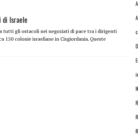
A
 di Israele
A
ti gli ostacoli nei negoziati di pace tra i dirigenti
c
irca 150 colonie israeliane in Cisgiordania. Queste
D
E
i
N
R
R
R