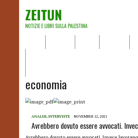
ZEITUN
NOTIZIE E LIBRI SULLA PALESTINA
HOME
CHI SIAMO
NOTIZIE
EDITORIALI
A
IL POTERE DELLA MUSICA – FIGLI DELLE PIETRE IN UNA TE
RAPPORTO DELLA RELATRICE SPECIALE SULLA SITUAZIONE 
economia
ANALISI
,
INTERVISTE
NOVEMBER 12, 2021
Avrebbero dovuto essere avvocati. Invece 
Avrebbero dovuto essere avvocati. Invece lavorano n