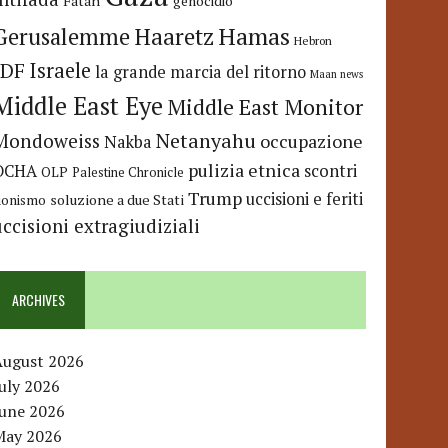
Fatah
genocidio
Hamas
Haaretz
Gerusalemme
Hebron
IDF
Israele
la grande marcia del ritorno
Maan news
Middle East Eye
Middle East Monitor
Netanyahu
Mondoweiss
occupazione
Nakba
pulizia etnica
OCHA
scontri
OLP
Palestine Chronicle
Trump
uccisioni e feriti
soluzione a due Stati
ionismo
uccisioni extragiudiziali
ARCHIVES
August 2026
uly 2026
June 2026
May 2026