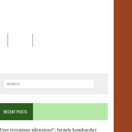
EO
DOSSIER
LINK
ANCESCA ALBANESE*
RECENT POSTS
Uno sterminio silenzioso”: Israele bombarda i