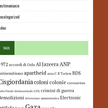
estimonianze
ncategorized
ideo
TAGS
ANP
Al Jazeera
+972
accordi di Oslo
apartheid
BDS
antisemitismo
area C
B'Tselem
Cisgiordania
coloni
colonie
coronavirus
crimini di guerra
orte Penale Internazionale (CPI)
demolizioni
Electronic
detenzione amministrativa
Gaza
Intifada