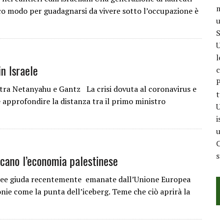
m
ico modo per guadagnarsi da vivere sotto l’occupazione è
u
S
U
l
in Israele
c
P
 tra Netanyahu e Gantz La crisi dovuta al coronavirus e
t
 approfondire la distanza tra il primo ministro
U
i
u
C
ocano l’economia palestinese
linee giuda recentemente emanate dall’Unione Europea
onie come la punta dell’iceberg. Teme che ciò aprirà la