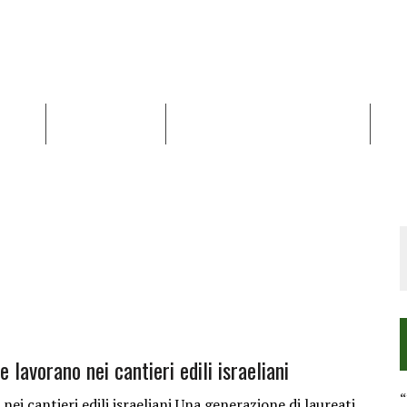
NALISI
RAPPORTI OCHA
RECENSIONI DI LIBRI E ARTICOLI
VID
RRA DIFFICILE
DEI DIRITTI UMANI NEI TERRITORI PALESTINESI OCCUPATI DAL 1967, FR
lavorano nei cantieri edili israeliani
“
ei cantieri edili israeliani Una generazione di laureati