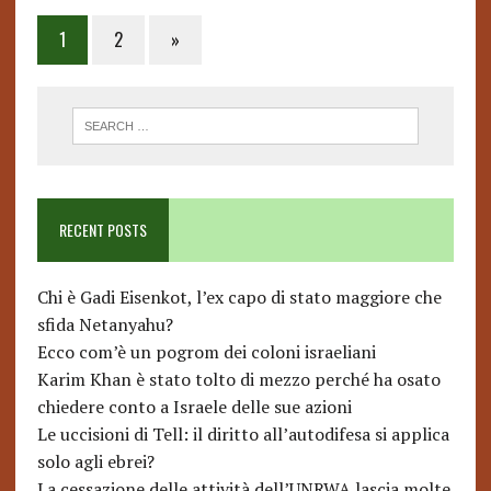
Posts
1
2
»
pagination
RECENT POSTS
Chi è Gadi Eisenkot, l’ex capo di stato maggiore che
sfida Netanyahu?
Ecco com’è un pogrom dei coloni israeliani
Karim Khan è stato tolto di mezzo perché ha osato
chiedere conto a Israele delle sue azioni
Le uccisioni di Tell: il diritto all’autodifesa si applica
solo agli ebrei?
La cessazione delle attività dell’UNRWA lascia molte