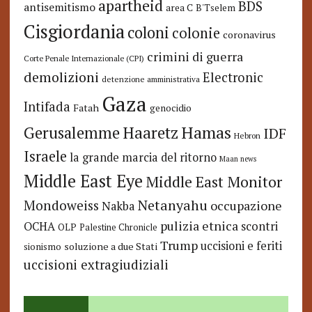
apartheid
BDS
antisemitismo
area C
B'Tselem
Cisgiordania
coloni
colonie
coronavirus
crimini di guerra
Corte Penale Internazionale (CPI)
demolizioni
Electronic
detenzione amministrativa
Gaza
Intifada
Fatah
genocidio
Hamas
Haaretz
Gerusalemme
IDF
Hebron
Israele
la grande marcia del ritorno
Maan news
Middle East Eye
Middle East Monitor
Netanyahu
Mondoweiss
occupazione
Nakba
pulizia etnica
OCHA
scontri
OLP
Palestine Chronicle
Trump
uccisioni e feriti
soluzione a due Stati
sionismo
uccisioni extragiudiziali