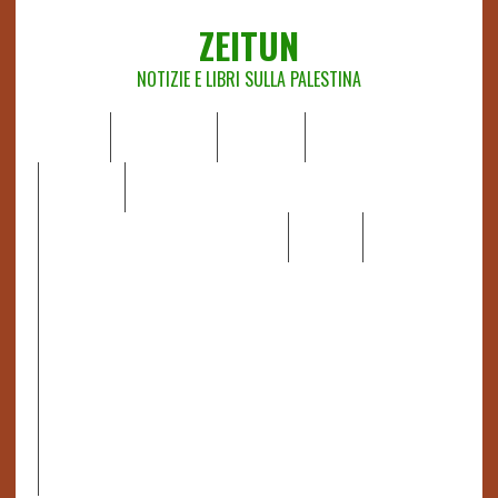
ZEITUN
NOTIZIE E LIBRI SULLA PALESTINA
HOME
CHI SIAMO
NOTIZIE
EDITORIALI
ANALISI
RAPPORTI OCHA
RECENSIONI DI LIBRI E ARTICOLI
VIDEO
DOSSIER
LINK
IL POTERE DELLA MUSICA – FIGLI DELLE PIETRE IN UNA
TERRA DIFFICILE
RAPPORTO DELLA RELATRICE SPECIALE SULLA
SITUAZIONE DEI DIRITTI UMANI NEI TERRITORI
PALESTINESI OCCUPATI DAL 1967, FRANCESCA ALBANESE*