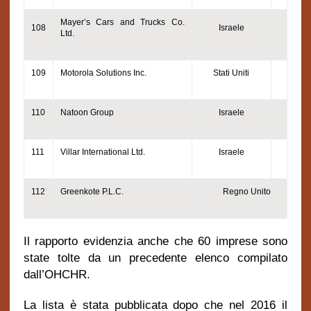
Mayer’s Cars and Trucks Co.
108
Israele
Ltd.
109
Motorola Solutions Inc.
Stati Uniti
110
Natoon Group
Israele
111
Villar International Ltd.
Israele
112
Greenkote P.L.C.
Regno Unito
Il rapporto evidenzia anche che 60 imprese sono
state tolte da un precedente elenco compilato
dall’OHCHR.
La lista è stata pubblicata dopo che nel 2016 il