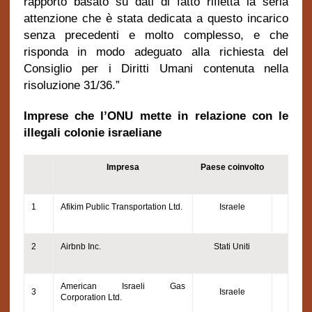
rapporto basato su dati di fatto rifletta la seria
attenzione che è stata dedicata a questo incarico
senza precedenti e molto complesso, e che
risponda in modo adeguato alla richiesta del
Consiglio per i Diritti Umani contenuta nella
risoluzione 31/36.”
Imprese che l’ONU mette in relazione con le
illegali colonie israeliane
Impresa
Paese coinvolto
1
Afikim Public Transportation Ltd.
Israele
2
Airbnb Inc.
Stati Uniti
American Israeli Gas
3
Israele
Corporation Ltd.