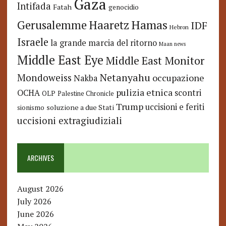
Gaza
Intifada
Fatah
genocidio
Hamas
Haaretz
Gerusalemme
IDF
Hebron
Israele
la grande marcia del ritorno
Maan news
Middle East Eye
Middle East Monitor
Netanyahu
Mondoweiss
occupazione
Nakba
pulizia etnica
OCHA
scontri
OLP
Palestine Chronicle
Trump
uccisioni e feriti
soluzione a due Stati
sionismo
uccisioni extragiudiziali
ARCHIVES
August 2026
July 2026
June 2026