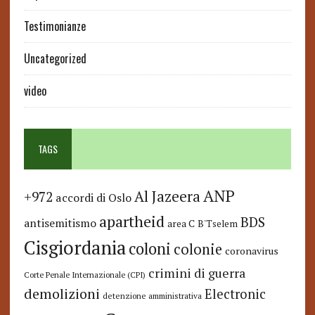
Testimonianze
Uncategorized
video
TAGS
ANP
Al Jazeera
+972
accordi di Oslo
apartheid
BDS
antisemitismo
area C
B'Tselem
Cisgiordania
coloni
colonie
coronavirus
crimini di guerra
Corte Penale Internazionale (CPI)
demolizioni
Electronic
detenzione amministrativa