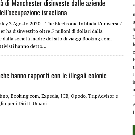
tà di Manchester disinveste dalle aziende
“
ell’occupazione israeliana
m
u
ley 3 Agosto 2020 – The Electronic Intifada L’università
S
r ha disinvestito oltre 5 milioni di dollari dalla
U
e dalla società madre del sito di viaggi Booking.com.
l
attivisti hanno detto…
c
P
t
che hanno rapporti con le illegali colonie
U
i
u
rbnb, Booking.com, Expedia, JCB, Opodo, TripAdvisor e
“
io per i Diritti Umani
A
I