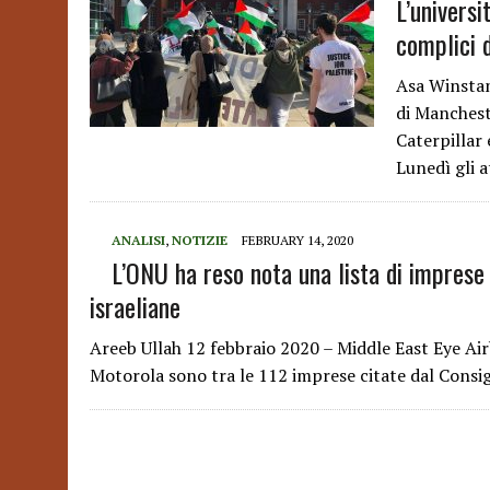
L’universi
complici d
Asa Winstan
di Mancheste
Caterpillar 
Lunedì gli 
ANALISI
,
NOTIZIE
FEBRUARY 14, 2020
L’ONU ha reso nota una lista di imprese 
israeliane
Areeb Ullah 12 febbraio 2020 – Middle East Eye Ai
Motorola sono tra le 112 imprese citate dal Consigl