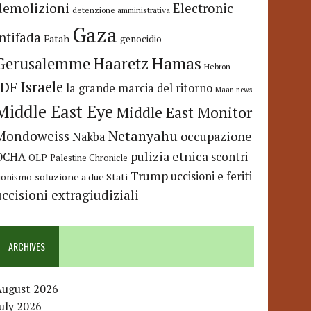
demolizioni
Electronic
detenzione amministrativa
Gaza
Intifada
Fatah
genocidio
Hamas
Haaretz
Gerusalemme
Hebron
IDF
Israele
la grande marcia del ritorno
Maan news
Middle East Eye
Middle East Monitor
Netanyahu
Mondoweiss
occupazione
Nakba
pulizia etnica
OCHA
scontri
OLP
Palestine Chronicle
Trump
uccisioni e feriti
soluzione a due Stati
ionismo
uccisioni extragiudiziali
ARCHIVES
August 2026
uly 2026