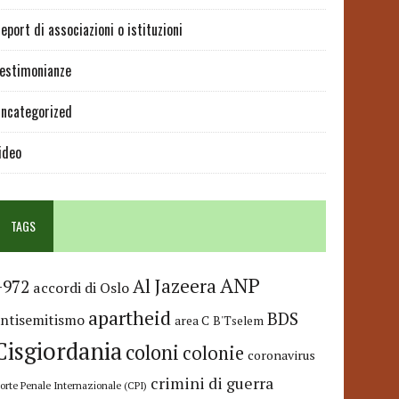
eport di associazioni o istituzioni
estimonianze
ncategorized
ideo
TAGS
ANP
Al Jazeera
+972
accordi di Oslo
apartheid
BDS
antisemitismo
area C
B'Tselem
Cisgiordania
coloni
colonie
coronavirus
crimini di guerra
orte Penale Internazionale (CPI)