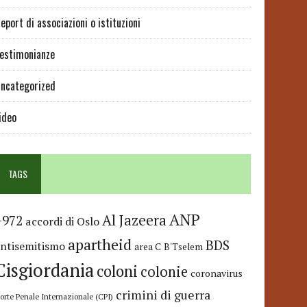
eport di associazioni o istituzioni
estimonianze
ncategorized
ideo
TAGS
ANP
Al Jazeera
+972
accordi di Oslo
apartheid
BDS
antisemitismo
area C
B'Tselem
Cisgiordania
coloni
colonie
coronavirus
crimini di guerra
orte Penale Internazionale (CPI)