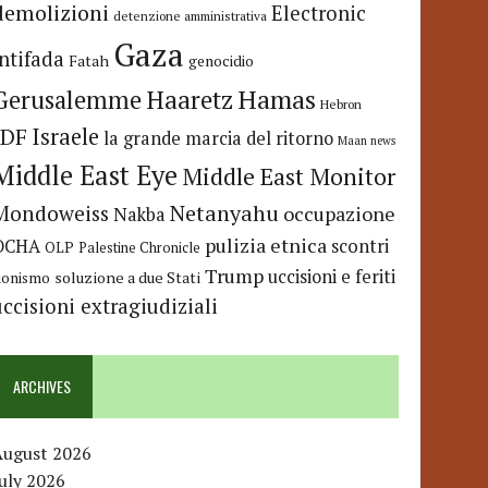
demolizioni
Electronic
detenzione amministrativa
Gaza
Intifada
Fatah
genocidio
Hamas
Haaretz
Gerusalemme
Hebron
IDF
Israele
la grande marcia del ritorno
Maan news
Middle East Eye
Middle East Monitor
Netanyahu
Mondoweiss
occupazione
Nakba
pulizia etnica
OCHA
scontri
OLP
Palestine Chronicle
Trump
uccisioni e feriti
soluzione a due Stati
ionismo
uccisioni extragiudiziali
ARCHIVES
August 2026
uly 2026