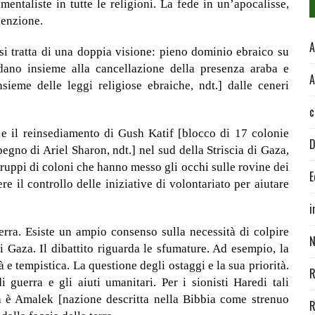
mentaliste in tutte le religioni. La fede in un’apocalisse,
enzione.
A
si tratta di una doppia visione: pieno dominio ebraico su
dano insieme alla cancellazione della presenza araba e
A
sieme delle leggi religiose ebraiche, ndt.] dalle ceneri
c
e il reinsediamento di Gush Katif [blocco di 17 colonie
D
egno di Ariel Sharon, ndt.] nel sud della Striscia di Gaza,
gruppi di coloni che hanno messo gli occhi sulle rovine dei
E
re il controllo delle iniziative di volontariato per aiutare
i
erra. Esiste un ampio consenso sulla necessità di colpire
N
i Gaza. Il dibattito riguarda le sfumature. Ad esempio, la
à e tempistica. La questione degli ostaggi e la sua priorità.
R
i guerra e gli aiuti umanitari. Per i sionisti Haredi tali
a è Amalek [nazione descritta nella Bibbia come strenuo
R