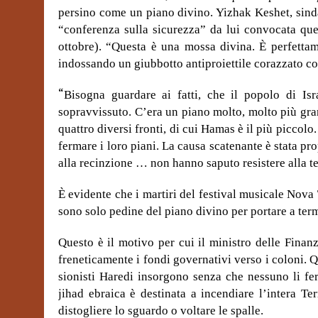
persino come un piano divino. Yizhak Keshet, sinda
“conferenza sulla sicurezza” da lui convocata que
ottobre). “Questa è una mossa divina. È perfett
indossando un giubbotto antiproiettile corazzato
co
“
Bisogna guardare ai fatti, che il popolo di Isra
sopravvissuto. C’era un piano molto, molto più gra
quattro diversi fronti, di cui Hamas è il più piccolo.
fermare i loro piani. La causa scatenante è stata pro
alla recinzione … non hanno saputo resistere alla te
È evidente che i martiri del festival musicale Nova
sono solo pedine del piano divino per portare a ter
Questo è il motivo per cui il ministro delle Fina
freneticamente i fondi governativi verso i coloni. Qu
sionisti Haredi insorgono senza che nessuno li fe
jihad ebraica è destinata a incendiare l’intera T
distogliere lo sguardo o voltare le spalle.