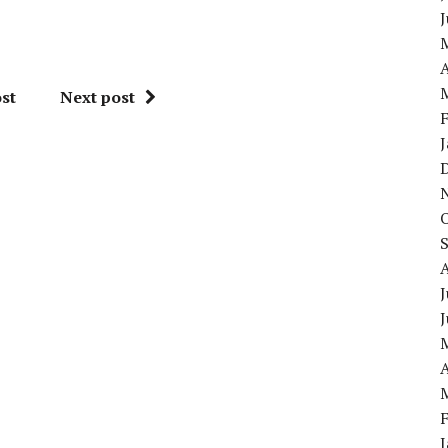
A
st
Next post
J
A