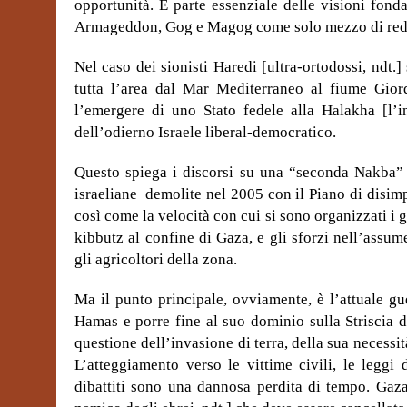
opportunità. È parte essenziale delle visioni fonda
Armageddon, Gog e Magog come solo mezzo di red
Nel caso dei sionisti Haredi
[ultra-ortodossi, ndt.]
tutta l’area dal Mar Mediterraneo al fiume Gior
l’emergere di uno Stato fedele alla Halakha [l’in
dell’odierno Israele liberal-democratico.
Questo spiega i discorsi su una “seconda Nakba” 
israeliane demolite nel 2005 con il Piano di disimp
così come la velocità con cui si sono organizzati i 
kibbutz al confine di Gaza, e gli sforzi nell’assume
gli agricoltori della zona.
Ma il punto principale, ovviamente, è l’attuale gu
Hamas e porre fine al suo dominio sulla Striscia d
questione dell’invasione di terra, della sua necessit
L’atteggiamento verso le vittime civili, le leggi d
dibattiti sono una dannosa perdita di tempo. Gaz