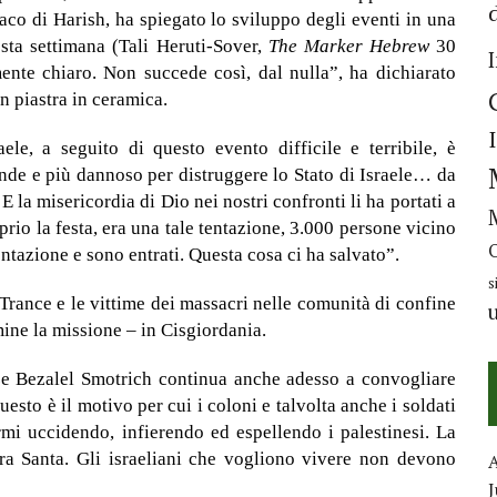
co di Harish, ha spiegato lo sviluppo degli eventi in una
sta settimana (Tali Heruti-Sover,
The Marker Hebrew
30
amente chiaro. Non succede
così, dal nulla
”, ha dichiarato
n piastra in ceramica
.
ele, a seguito di questo evento difficile e terribile, è
nde e più dannoso per distruggere lo Stato di Israele… da
 E la misericordia di Dio nei nostri confronti li ha portati a
prio la festa, era una tale tentazione, 3.000 persone vicino
ntazione e sono entrati. Questa cosa ci ha salvato”.
s
 Trance e le vittime dei massacri nelle comunità di confine
mine la missione – in Cisgiordania.
nze Bezalel Smotrich continua anche adesso a convogliare
esto è il motivo per cui i coloni e talvolta anche i soldati
rmi uccidendo, infierendo ed espellendo i palestinesi. La
erra Santa. Gli israeliani che vogliono vivere non devono
J