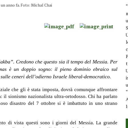
 un anno fa. Foto: Michal Chai
“
m
u
S
U
l
c
P
Nakba”. Credono che questo sia il tempo del Messia. Per
t
amas è un doppio sogno: il pieno dominio ebraico sul
U
sulle ceneri dell’odierno Israele liberal-democratico.
i
u
nziale che gli è stata imposta, dovrà comunque affrontare
“
: il sionismo nazionalista ultra-ortodosso. Chi ha parlato
A
so disastro del 7 ottobre si è imbattuto in uno strano
I
unto di vista questi sono i giorni del Messia. La grande