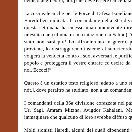
nemico degli ebrei, ndt.] che deve essere cancellata 
La cosa vale anche per le Forze di Difesa Israeliane
Haredi ben radicata. Il comandante della 36a divi
questa settimana ha emesso una commovente diretti
intestata che culmina in una citazione dai Salmi (
stato non sarà più! Lo affronteremo in guerra, 
proviene, lo distruggeremo insieme al suo ricord
volgerà la vendetta contro i suoi avversari
, e
purifi
popolo e proteggerà il vostro entrare ed uscire da
noi. Eccoci!”
Questo è un estatico testo religioso, adatto a uno s
ndt.], dove peraltro ha studiato, non a un comandan
I comandanti della 36a divisione corazzata nel pa
Uri Sagi, Amram Mitzna, Avigdor Kahalani, Mat
immaginare che qualcuno di loro avrebbe diffuso qu
Molti sionisti Haredi, alcuni dei quali dipendenti