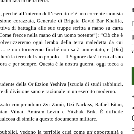
dalla faccia della terra.
R
, perché all’interno dell’esercito c’è una corrente sionista
sione corazzata, Generale di Brigata David Bar Khalifa,
T
va di battaglia alle sue truppe scritta a mano su carta
 “Come frecce nella mano di un uomo potente”): “Ciò che è
U
polverizzeremo ogni lembo della terra maledetta da cui
o… e non torneremo finché non sarà annientato, e [Dio]
v
cherà
la terra del suo popolo… Il Signore darà forza al suo
 ora e per sempre. Questa è la nostra guerra, oggi tocca a
tudente della Or Etzion Yeshiva [scuola di studi rabbinici,
te di divisione sano e razionale in un esercito moderno.
ssato comprendono Zvi Zamir, Uzi Narkiss, Rafael Eitan,
an Vilnai, Amiram Levin e Yitzhak Brik. È difficile
alcosa di simile a questo documento militare.
C
 pubblici, vedono la terribile crisi come un’opportunità e