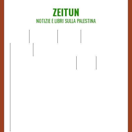
ZEITUN
NOTIZIE E LIBRI SULLA PALESTINA
HOME
CHI SIAMO
NOTIZIE
EDITORIALI
ANALISI
RAPPORTI OCHA
RECENSIONI DI LIBRI E ARTICOLI
VIDEO
DOSSIER
LINK
IL POTERE DELLA MUSICA – FIGLI DELLE PIETRE IN UNA
TERRA DIFFICILE
RAPPORTO DELLA RELATRICE SPECIALE SULLA
SITUAZIONE DEI DIRITTI UMANI NEI TERRITORI
PALESTINESI OCCUPATI DAL 1967, FRANCESCA ALBANESE*