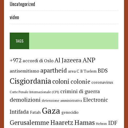
Uncategorized
video
TAGS
ANP
Al Jazeera
+972
accordi di Oslo
apartheid
BDS
antisemitismo
area C
B'Tselem
Cisgiordania
coloni
colonie
coronavirus
crimini di guerra
Corte Penale Internazionale (CPI)
demolizioni
Electronic
detenzione amministrativa
Gaza
Intifada
Fatah
genocidio
Hamas
Haaretz
Gerusalemme
IDF
Hebron