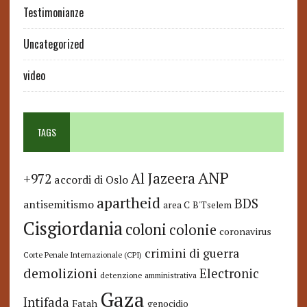
Testimonianze
Uncategorized
video
TAGS
ANP
Al Jazeera
+972
accordi di Oslo
apartheid
BDS
antisemitismo
area C
B'Tselem
Cisgiordania
coloni
colonie
coronavirus
crimini di guerra
Corte Penale Internazionale (CPI)
demolizioni
Electronic
detenzione amministrativa
Gaza
Intifada
Fatah
genocidio