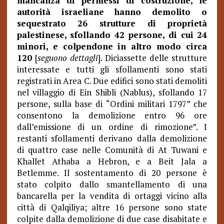
mancanza di permessi di costruzione, le
autorità israeliane hanno demolito o
sequestrato 26 strutture di proprietà
palestinese, sfollando 42 persone, di cui 24
minori, e colpendone in altro modo circa
120
[
seguono dettagli
]. Diciassette delle strutture
interessate e tutti gli sfollamenti sono stati
registrati in Area C. Due edifici sono stati demoliti
nel villaggio di Ein Shibli (Nablus), sfollando 17
persone, sulla base di “Ordini militari 1797” che
consentono la demolizione entro 96 ore
dall’emissione di un ordine di rimozione”. I
restanti sfollamenti derivano dalla demolizione
di quattro case nelle Comunità di At Tuwani e
Khallet Athaba a Hebron, e a Beit Jala a
Betlemme. Il sostentamento di 20 persone è
stato colpito dallo smantellamento di una
bancarella per la vendita di ortaggi vicino alla
città di Qalqiliya; altre 16 persone sono state
colpite dalla demolizione di due case disabitate e