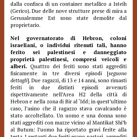
dalla confisca di un container metallico a Isteih
(Gerico). Due delle nove strutture prese di mira a
Gerusalemme Est sono state demolite dal
proprietario.
Nel governatorato di Hebron, coloni
israeliani, o individui ritenuti tali, hanno
ferito sei palestinesi e danneggiato
proprietà palestinesi, compresi veicoli e
alberi.
Quattro dei feriti sono stati aggrediti
fisicamente in tre diversi episodi [
seguono
dettagli
]. Due ragazzi, di 13 e 14 anni, sono rimasti
feriti in due distinti episodi avvenuti
rispettivamente nell’Area H2 della città di
Hebron e nella zona di Bir al ‘Idd; in quest’ultimo
caso, l’asino che il ragazzo stava cavalcando è
stato accoltellato. Un uomo e una donna sono
stati aggrediti con mazze vicino al Mantikat Shi’b
al Butum: l’uomo ha riportato gravi ferite alla
testa. I restanti due feriti erano pastori, aggrediti