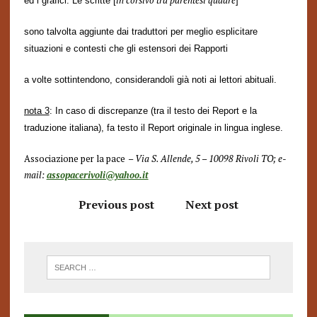
in corsivo tra parentesi quadre
ed
i grafici. Le scritte
[
]
sono talvolta aggiunte dai traduttori per meglio esplicitare
situazioni e contesti che gli estensori dei
Rapporti
a volte sottintendono, considerandoli già noti ai lettori abituali.
nota 3
: In caso di discrepanze (tra il testo dei Report e la
traduzione italiana), fa testo il Report originale in lingua inglese.
Associazione per la pace
– Via S. Allende, 5 – 10098 Rivoli TO; e-
mail:
assopacerivoli@yahoo.it
Previous post
Next post