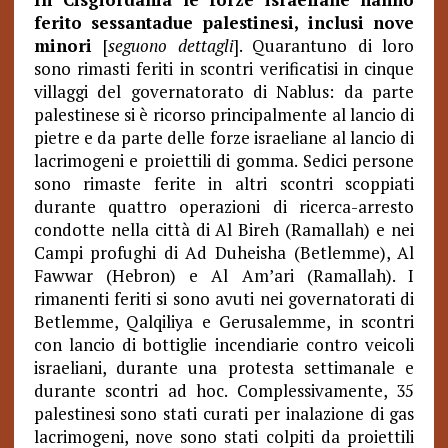
ferito sessantadue palestinesi, inclusi nove
minori
[
seguono dettagli
]. Quarantuno di loro
sono rimasti feriti in scontri verificatisi in cinque
villaggi del governatorato di Nablus: da parte
palestinese si è ricorso principalmente al lancio di
pietre e da parte delle forze israeliane al lancio di
lacrimogeni e proiettili di gomma. Sedici persone
sono rimaste ferite in altri scontri scoppiati
durante quattro operazioni di ricerca-arresto
condotte nella città di Al Bireh (Ramallah) e nei
Campi profughi di Ad Duheisha (Betlemme), Al
Fawwar (Hebron) e Al Am’ari (Ramallah). I
rimanenti feriti si sono avuti nei governatorati di
Betlemme, Qalqiliya e Gerusalemme, in scontri
con lancio di bottiglie incendiarie contro veicoli
israeliani, durante una protesta settimanale e
durante scontri ad hoc. Complessivamente, 35
palestinesi sono stati curati per inalazione di gas
lacrimogeni, nove sono stati colpiti da proiettili