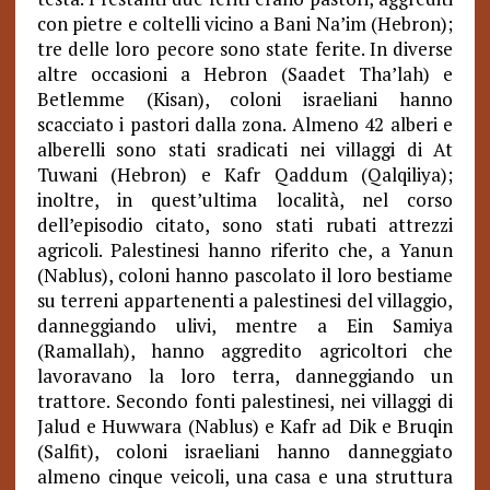
con pietre e coltelli vicino a Bani Na’im (Hebron);
tre delle loro pecore sono state ferite. In diverse
altre occasioni a Hebron (Saadet Tha’lah) e
Betlemme (Kisan), coloni israeliani hanno
scacciato i pastori dalla zona. Almeno 42 alberi e
alberelli sono stati sradicati nei villaggi di At
Tuwani (Hebron) e Kafr Qaddum (Qalqiliya);
inoltre, in quest’ultima località, nel corso
dell’episodio citato, sono stati rubati attrezzi
agricoli. Palestinesi hanno riferito che, a Yanun
(Nablus), coloni hanno pascolato il loro bestiame
su terreni appartenenti a palestinesi del villaggio,
danneggiando ulivi, mentre a Ein Samiya
(Ramallah), hanno aggredito agricoltori che
lavoravano la loro terra, danneggiando un
trattore. Secondo fonti palestinesi, nei villaggi di
Jalud e Huwwara (Nablus) e Kafr ad Dik e Bruqin
(Salfit), coloni israeliani hanno danneggiato
almeno cinque veicoli, una casa e una struttura