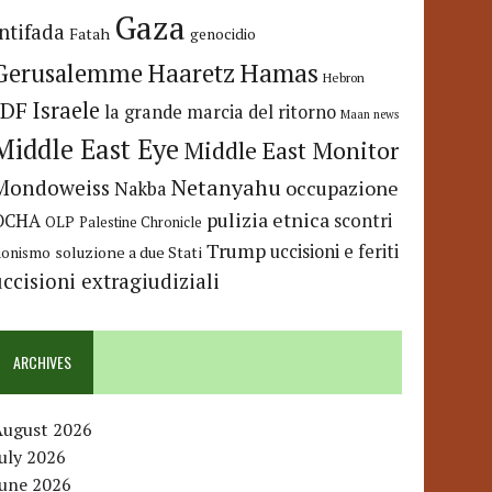
Gaza
Intifada
Fatah
genocidio
Hamas
Haaretz
Gerusalemme
Hebron
IDF
Israele
la grande marcia del ritorno
Maan news
Middle East Eye
Middle East Monitor
Netanyahu
Mondoweiss
occupazione
Nakba
pulizia etnica
OCHA
scontri
OLP
Palestine Chronicle
Trump
uccisioni e feriti
soluzione a due Stati
ionismo
uccisioni extragiudiziali
ARCHIVES
August 2026
uly 2026
June 2026