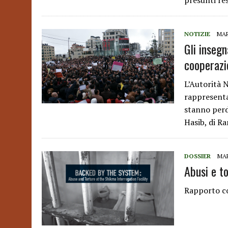
presunti res
NOTIZIE
MAR
Gli insegn
cooperazi
L’Autorità N
rappresenta
stanno perd
Hasib, di R
DOSSIER
MAR
Abusi e to
Rapporto c