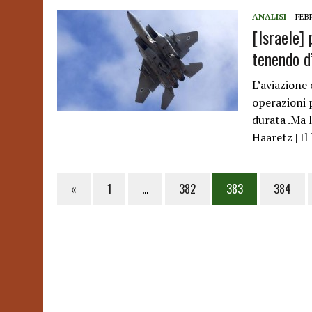
ANALISI
FEBR
[Israele]
tenendo d
L’aviazione 
operazioni 
durata .Ma 
Haaretz | I
«
1
…
382
383
384