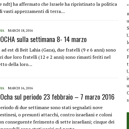
e ndt] ha affermato che Israele ha ripristinato la politica
“
 di vasti appezzamenti di terra…
m
u
S
HA
MARCH 18, 2016
U
OCHA sulla settimana 8- 14 marzo
l
c
 ad est di Beit Lahia (Gaza), due fratelli (9 e 6 anni) sono
P
ri due loro fratelli (12 e 2 anni) sono rimasti feriti nel
t
etto della loro…
U
i
u
HA
MARCH 16, 2016
C
Ocha sul periodo 23 febbraio – 7 marzo 2016
periodo di due settimane sono stati segnalati nove
estinesi, o presunti attacchi, contro israeliani e coloni
con conseguente ferimento di sette israeliani; cinque dei