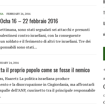
R
T
HA
FEBRUARY 26, 2016
Ocha 16 – 22 febbraio 2016
U
ettimana, sono stati segnalati sei attacchi e presunti
v
palestinesi contro israeliani, con la conseguente
 un soldato e il ferimento di altri tre israeliani. Tre dei
sponsabili sono stati…
RUARY 24, 2016
tta il proprio popolo come se fosse il nemico
ss, Haaretz La politica israeliana produce
ento e la disoccupazione in Cisgiordania, ma affrontarli
 spalle dell’ANP, cuscinetto tra il principale responsabile
.
C