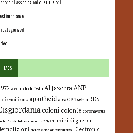
eport di associazioni o istituzioni
estimonianze
ncategorized
ideo
TAGS
ANP
Al Jazeera
+972
accordi di Oslo
apartheid
BDS
antisemitismo
area C
B'Tselem
Cisgiordania
coloni
colonie
coronavirus
crimini di guerra
orte Penale Internazionale (CPI)
demolizioni
Electronic
detenzione amministrativa