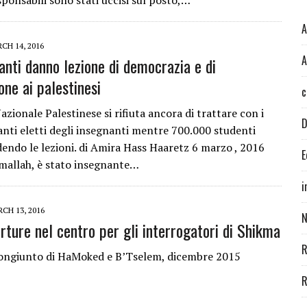
ponsabili sono stati uccisi sul posto,…
A
CH 14, 2016
A
anti danno lezione di democrazia e di
one ai palestinesi
c
azionale Palestinese si rifiuta ancora di trattare con i
D
nti eletti degli insegnanti mentre 700.000 studenti
endo le lezioni. di Amira Hass Haaretz 6 marzo , 2016
E
amallah, è stato insegnante…
i
CH 13, 2016
N
rture nel centro per gli interrogatori di Shikma
R
ongiunto di HaMoked e B’Tselem, dicembre 2015
R