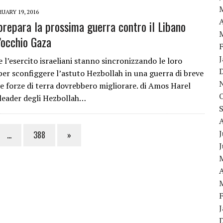
UARY 19, 2016
A
 prepara la prossima guerra contro il Libano
’occhio Gaza
e l’esercito israeliani stanno sincronizzando le loro
per sconfiggere l’astuto Hezbollah in una guerra di breve
le forze di terra dovrebbero migliorare. di Amos Harel
l leader degli Hezbollah…
J
…
388
»
A