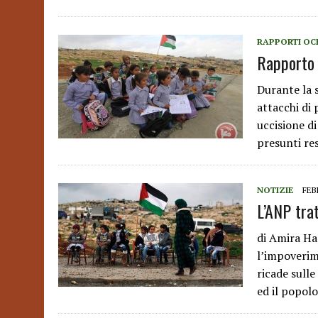
RAPPORTI OC
Rapporto 
Durante la s
attacchi di 
uccisione di
presunti re
NOTIZIE
FEB
L’ANP tra
di Amira Ha
l’impoverim
ricade sulle
ed il popolo