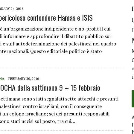
UARY 24, 2016
pericoloso confondere Hamas e ISIS
è un’organizzazione indipendente e no-profit il cui
di informare e approfondire il dibattito pubblico sui
ni e sull’autodeterminazione dei palestinesi nel quadro
internazionali. Questo editoriale politico è stato
s
HA
FEBRUARY 20, 2016
OCHA della settimana 9 – 15 febbraio
settimana sono stati segnalati sette attacchi e presunti
palestinesi contro israeliani, con il conseguente
 un colono israeliano; sei dei presunti responsabili
sono stati uccisi sul posto, tra cui…
J