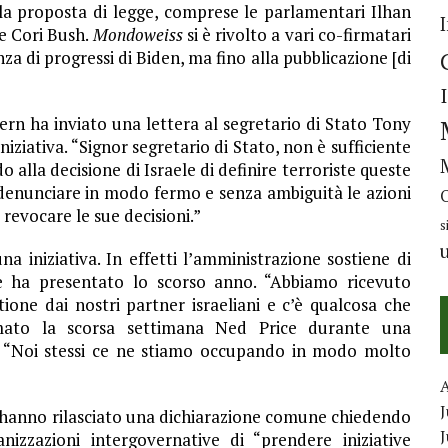
 proposta di legge, comprese le parlamentari Ilhan
e Cori Bush.
Mondoweiss
si è rivolto a vari co-firmatari
 di progressi di Biden, ma fino alla pubblicazione [di
n ha inviato una lettera al segretario di Stato Tony
iziativa. “Signor segretario di Stato, non è sufficiente
 alla decisione di Israele di definire terroriste queste
i denunciare in modo fermo e senza ambiguità le azioni
a revocare le sue decisioni.”
s
 iniziativa. In effetti l’amministrazione sostiene di
le ha presentato lo scorso anno. “Abbiamo ricevuto
ione dai nostri partner israeliani e c’è qualcosa che
rmato la scorsa settimana Ned Price durante una
. “Noi stessi ce ne stiamo occupando in modo molto
J
esi hanno rilasciato una dichiarazione comune chiedendo
nizzazioni intergovernative di “prendere iniziative