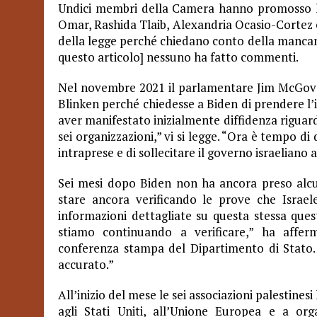
Undici membri della Camera hanno promosso la
Omar, Rashida Tlaib, Alexandria Ocasio-Cortez 
della legge perché chiedano conto della mancanza
questo articolo] nessuno ha fatto commenti.
Nel novembre 2021 il parlamentare Jim McGover
Blinken perché chiedesse a Biden di prendere l’in
aver manifestato inizialmente diffidenza riguardo
sei organizzazioni,” vi si legge. “Ora è tempo d
intraprese e di sollecitare il governo israeliano 
Sei mesi dopo Biden non ha ancora preso alcuna
stare ancora verificando le prove che Israe
informazioni dettagliate su questa stessa quest
stiamo continuando a verificare,” ha affe
conferenza stampa del Dipartimento di Stato
accurato.”
All’inizio del mese le sei associazioni palestin
agli Stati Uniti, all’Unione Europea e a orga