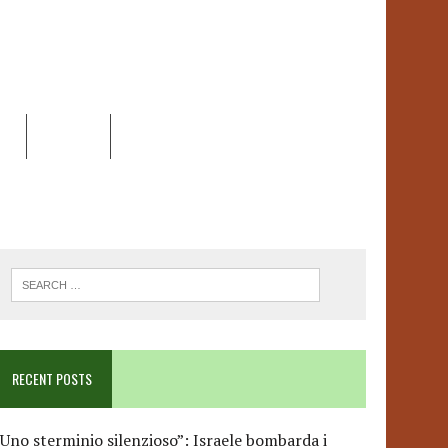
EO
DOSSIER
LINK
ANCESCA ALBANESE*
RECENT POSTS
Uno sterminio silenzioso”: Israele bombarda i