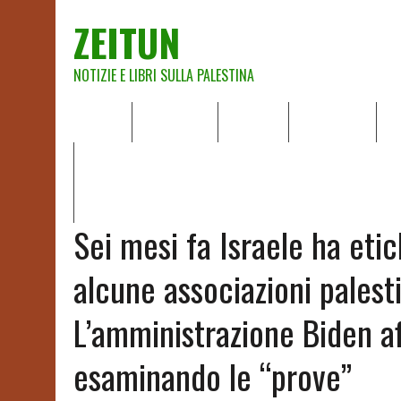
ZEITUN
NOTIZIE E LIBRI SULLA PALESTINA
HOME
CHI SIAMO
NOTIZIE
EDITORIALI
A
IL POTERE DELLA MUSICA – FIGLI DELLE PIETRE IN UNA TE
RAPPORTO DELLA RELATRICE SPECIALE SULLA SITUAZIONE 
Sei mesi fa Israele ha eti
alcune associazioni palesti
L’amministrazione Biden a
esaminando le “prove”