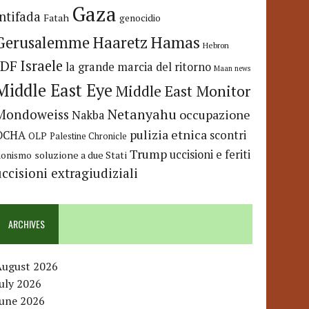
Gaza
Intifada
Fatah
genocidio
Hamas
Haaretz
Gerusalemme
Hebron
IDF
Israele
la grande marcia del ritorno
Maan news
Middle East Eye
Middle East Monitor
Netanyahu
Mondoweiss
occupazione
Nakba
pulizia etnica
OCHA
scontri
OLP
Palestine Chronicle
Trump
uccisioni e feriti
soluzione a due Stati
ionismo
uccisioni extragiudiziali
ARCHIVES
August 2026
uly 2026
June 2026