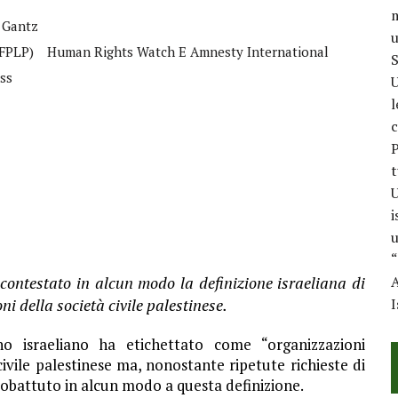
m
 Gantz
u
(FPLP)
Human Rights Watch E Amnesty International
S
ss
U
l
c
P
t
U
i
u
“
ontestato in alcun modo la definizione israeliana di
A
ni della società civile palestinese.
I
o israeliano ha etichettato come “organizzazioni
civile palestinese ma, nonostante ripetute richieste di
obattuto in alcun modo a questa definizione.