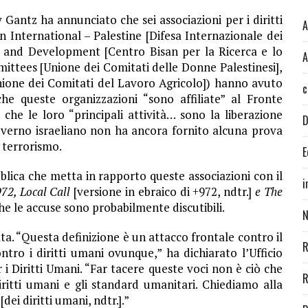
 Gantz ha annunciato che sei associazioni per i diritti
A
International – Palestine [Difesa Internazionale dei
ch and Development [Centro Bisan per la Ricerca e lo
A
ittees [Unione dei Comitati delle Donne Palestinesi],
nione dei Comitati del Lavoro Agricolo]) hanno avuto
c
he queste organizzazioni “sono affiliate” al Fronte
 che le loro “principali attività… sono la liberazione
D
 governo israeliano non ha ancora fornito alcuna prova
l terrorismo.
E
lica che metta in rapporto queste associazioni con il
i
72, Local Call
[versione in ebraico di +972, ndtr.]
e The
he le accuse sono probabilmente discutibili.
N
ata. “Questa definizione è un attacco frontale contro il
R
tro i diritti umani ovunque,” ha dichiarato l’Ufficio
i Diritti Umani. “Far tacere queste voci non è ciò che
R
ritti umani e gli standard umanitari. Chiediamo alla
dei diritti umani, ndtr.].”