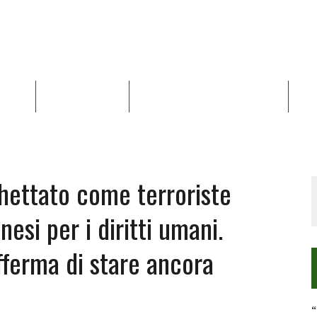
NALISI
RAPPORTI OCHA
RECENSIONI DI LIBRI E ARTICOLI
VID
RRA DIFFICILE
DEI DIRITTI UMANI NEI TERRITORI PALESTINESI OCCUPATI DAL 1967, FR
chettato come terroriste
nesi per i diritti umani.
fferma di stare ancora
“