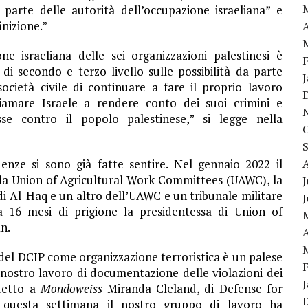
parte delle autorità dell’occupazione israeliana” e
nizione.”
A
ne israeliana delle sei organizzazioni palestinesi è
i secondo e terzo livello sulle possibilità da parte
società civile di continuare a fare il proprio lavoro
iamare Israele a rendere conto dei suoi crimini e
sse contro il popolo palestinese,” si legge nella
nze si sono già fatte sentire. Nel gennaio 2022 il
lla Union of Agricultural Work Committees (UAWC), la
J
 Al-Haq e un altro dell’UAWC e un tribunale militare
 16 mesi di prigione la presidentessa di Union of
n.
A
 del DCIP come organizzazione terroristica è un palese
 nostro lavoro di documentazione delle violazioni dei
 detto a
Mondoweiss
Miranda Cleland, di Defense for
io questa settimana il nostro gruppo di lavoro ha