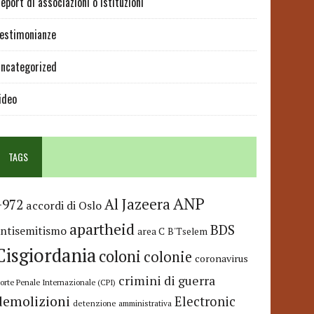
eport di associazioni o istituzioni
estimonianze
ncategorized
ideo
TAGS
ANP
Al Jazeera
+972
accordi di Oslo
apartheid
BDS
antisemitismo
area C
B'Tselem
Cisgiordania
coloni
colonie
coronavirus
crimini di guerra
orte Penale Internazionale (CPI)
demolizioni
Electronic
detenzione amministrativa