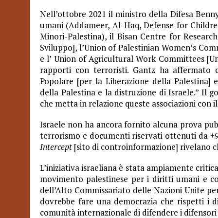
Nell’ottobre 2021 il ministro della Difesa Benny
umani (Addameer, Al-Haq, Defense for Children 
Minori-Palestina), il Bisan Centre for Resear
Sviluppo], l’Union of Palestinian Women’s Comm
e l’ Union of Agricultural Work Committees [U
rapporti con terroristi. Gantz ha affermato c
Popolare [per la Liberazione della Palestina] e
della Palestina e la distruzione di Israele.” Il
che metta in relazione queste associazioni con i
Israele non ha ancora fornito alcuna prova pubb
terrorismo e documenti riservati ottenuti da
+9
Intercept
[sito di controinformazione] rivelano c
L’iniziativa israeliana è stata ampiamente critic
movimento palestinese per i diritti umani e con
dell’Alto Commissariato delle Nazioni Unite per 
dovrebbe fare una democrazia che rispetti i di
comunità internazionale di difendere i difensori [