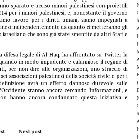
nno sparato e ucciso minori palestinesi con proiettili
014 per i minori palestinesi, e, nonostante il governo
ttimo lavoro per i diritti umani, siamo impegnati a
estinesi indipendentemente da quanto ci metteranno gli
israeliano che sono già state smentite da altri Stati e
J
 difesa legale di Al-Haq, ha affrontato su Twitter la
A
a quando in modo impudente e calunnioso il regime di
ti, per non dire alle organizzazioni, uno straccio di
sei associazioni palestinesi della società civile e per i
 definizione avrà un effetto dannoso durevole sulle
ll’Occidente stanno ancora cercando ‘informazioni’, e
i non hanno ancora condannato questa iniziativa e
J
st
Next post