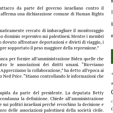
R
 attacco da parte del governo israeliano contro il
T
,” afferma una dichiarazione comune di Human Rights
U
ematicamente cercato di imbavagliare il monitoraggio
v
 suo dominio repressivo sui palestinesi. Mentre i membri
dovuto affrontare deportazioni e divieti di viaggio, i
mpre sopportato il peso maggiore della repressione.”
anca per fornire all’amministrazione Biden quelle che
tro le associazioni dei diritti umani. “Riceviamo
 Apprezziamo la collaborazione,” ha detto all’epoca ai
to Ned Price. “Stiamo controllando le informazioni che
rapida da parte del presidente. La deputata Betty
ondanna la definizione. Chiede all’amministrazione
C
e sui politici israeliani perché revochino la decisione e
o delle associazioni palestinesi della società civile.