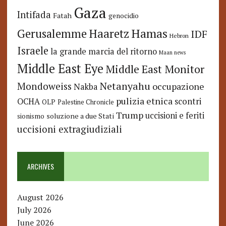
Gaza
Intifada
Fatah
genocidio
Hamas
Haaretz
Gerusalemme
IDF
Hebron
Israele
la grande marcia del ritorno
Maan news
Middle East Eye
Middle East Monitor
Netanyahu
Mondoweiss
occupazione
Nakba
pulizia etnica
OCHA
scontri
OLP
Palestine Chronicle
Trump
uccisioni e feriti
soluzione a due Stati
sionismo
uccisioni extragiudiziali
ARCHIVES
August 2026
July 2026
June 2026