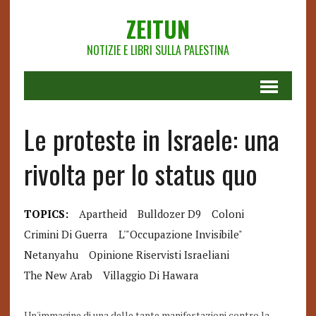
ZEITUN
NOTIZIE E LIBRI SULLA PALESTINA
Le proteste in Israele: una
rivolta per lo status quo
TOPICS:
Apartheid
Bulldozer D9
Coloni
Crimini Di Guerra
L'"occupazione Invisibile"
Netanyahu
Opinione Riservisti Israeliani
The New Arab
Villaggio Di Hawara
Un'immagine di una delle tante manifestazioni contro la