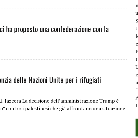
m
u
S
ci ha proposto una confederazione con la
U
l
c
P
t
U
i
enzia delle Nazioni Unite per i rifugiati
u
“
A
Al-Jazeera La decisione dell’amministrazione Trump è
I
o” contro i palestinesi che già affrontano una situazione