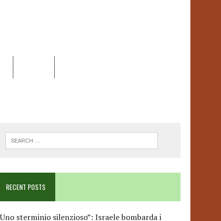
EO
DOSSIER
LINK
ANCESCA ALBANESE*
RECENT POSTS
Uno sterminio silenzioso”: Israele bombarda i