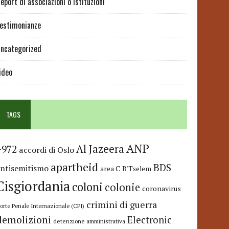
eport di associazioni o istituzioni
estimonianze
ncategorized
ideo
TAGS
ANP
Al Jazeera
+972
accordi di Oslo
apartheid
BDS
antisemitismo
area C
B'Tselem
Cisgiordania
coloni
colonie
coronavirus
crimini di guerra
orte Penale Internazionale (CPI)
demolizioni
Electronic
detenzione amministrativa