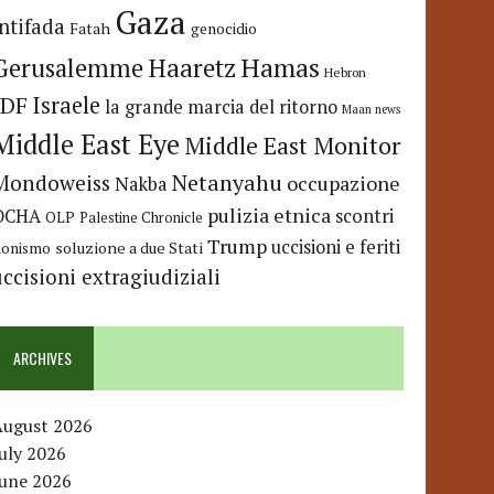
Gaza
Intifada
Fatah
genocidio
Hamas
Haaretz
Gerusalemme
Hebron
IDF
Israele
la grande marcia del ritorno
Maan news
Middle East Eye
Middle East Monitor
Netanyahu
Mondoweiss
occupazione
Nakba
pulizia etnica
OCHA
scontri
OLP
Palestine Chronicle
Trump
uccisioni e feriti
soluzione a due Stati
ionismo
uccisioni extragiudiziali
ARCHIVES
August 2026
uly 2026
June 2026