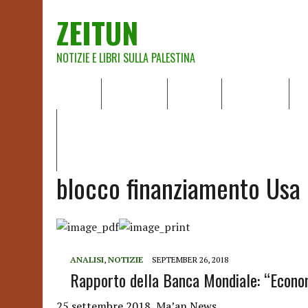
ZEITUN
NOTIZIE E LIBRI SULLA PALESTINA
HOME
CHI SIAMO
NOTIZIE
EDITORIALI
A
IL POTERE DELLA MUSICA – FIGLI DELLE PIETRE IN UNA TE
RAPPORTO DELLA RELATRICE SPECIALE SULLA SITUAZIONE 
blocco finanziamento Usa
ANALISI
,
NOTIZIE
SEPTEMBER 26, 2018
Rapporto della Banca Mondiale: “Econom
25 settembre 2018, Ma’an News