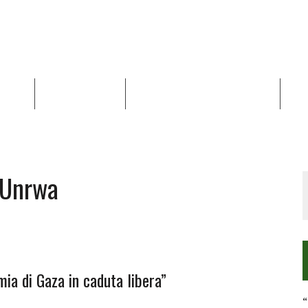
NALISI
RAPPORTI OCHA
RECENSIONI DI LIBRI E ARTICOLI
VID
RRA DIFFICILE
DEI DIRITTI UMANI NEI TERRITORI PALESTINESI OCCUPATI DAL 1967, FR
 Unrwa
ia di Gaza in caduta libera”
“