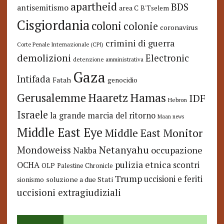
apartheid
BDS
antisemitismo
area C
B'Tselem
Cisgiordania
coloni
colonie
coronavirus
crimini di guerra
Corte Penale Internazionale (CPI)
demolizioni
Electronic
detenzione amministrativa
Gaza
Intifada
Fatah
genocidio
Hamas
Haaretz
Gerusalemme
IDF
Hebron
Israele
la grande marcia del ritorno
Maan news
Middle East Eye
Middle East Monitor
Netanyahu
Mondoweiss
occupazione
Nakba
pulizia etnica
OCHA
scontri
OLP
Palestine Chronicle
Trump
uccisioni e feriti
soluzione a due Stati
sionismo
uccisioni extragiudiziali