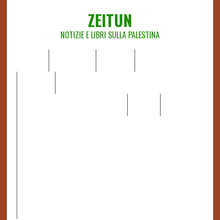
ZEITUN
NOTIZIE E LIBRI SULLA PALESTINA
HOME
CHI SIAMO
NOTIZIE
EDITORIALI
ANALISI
RAPPORTI OCHA
RECENSIONI DI LIBRI E ARTICOLI
VIDEO
DOSSIER
LINK
IL POTERE DELLA MUSICA – FIGLI DELLE PIETRE IN UNA
TERRA DIFFICILE
RAPPORTO DELLA RELATRICE SPECIALE SULLA
SITUAZIONE DEI DIRITTI UMANI NEI TERRITORI
PALESTINESI OCCUPATI DAL 1967, FRANCESCA ALBANESE*